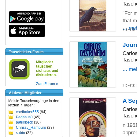
Tasch
"For m
that m
... me
Tickets:
Jour
Tauschticket-Forum
Carlo
Tasch
Mitglieder
tauschen
... me
sich aus und
diskutieren.
Zum Forum »
Tickets:
Aktivste Mitglieder
A Se
Meiste Tauschvorgänge in den
letzten 7 Tagen:
Carlo
chetbaker555
(94)
Tasch
Pegasus0
(45)
patrikbeck
(30)
n 1961
Chrissy_Hamburg
(23)
appren
sabin
(22)