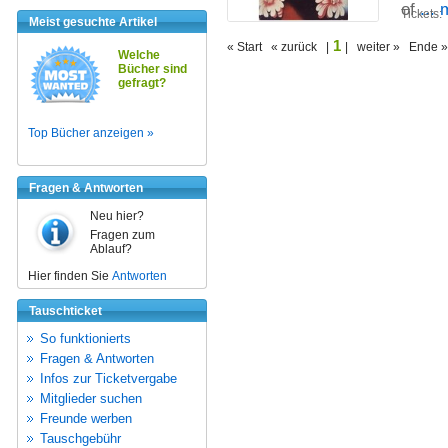
of
...
Tickets:
Meist gesuchte Artikel
1
« Start « zurück |
| weiter » Ende »
Welche
Bücher sind
gefragt?
Top Bücher anzeigen »
Fragen & Antworten
Neu hier?
Fragen zum
Ablauf?
Hier finden Sie
Antworten
Tauschticket
So funktionierts
Fragen & Antworten
Infos zur Ticketvergabe
Mitglieder suchen
Freunde werben
Tauschgebühr