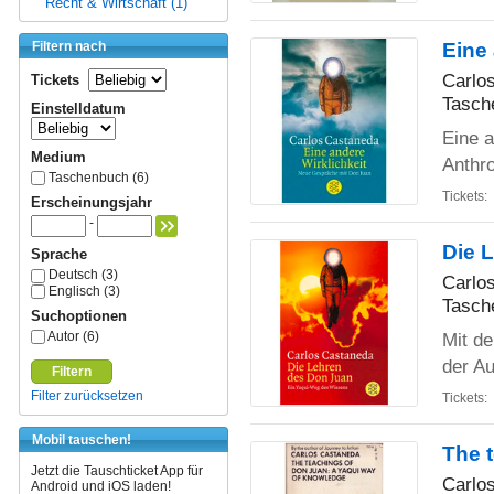
Recht & Wirtschaft (1)
Filtern nach
Eine
Carlo
Tickets
Tasch
Einstelldatum
Eine a
Medium
Anthr
Taschenbuch (6)
Tickets:
Erscheinungsjahr
-
Die 
Sprache
Deutsch (3)
Carlo
Englisch (3)
Tasch
Suchoptionen
Autor (6)
Mit d
der Au
Filtern
Filter zurücksetzen
Tickets:
Mobil tauschen!
The t
Jetzt die Tauschticket App für
Carlo
Android und iOS laden!