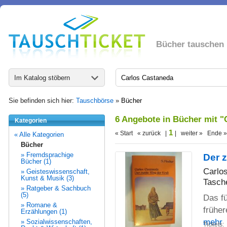
Bücher tauschen
Im Katalog stöbern
Sie befinden sich hier:
Tauschbörse
»
Bücher
6 Angebote in Bücher mit "
Kategorien
1
« Start « zurück |
| weiter » Ende »
« Alle Kategorien
Bücher
» Fremdsprachige
Der z
Bücher (1)
Carlo
» Geisteswissenschaft,
Kunst & Musik (3)
Tasch
» Ratgeber & Sachbuch
(5)
Das fü
» Romane &
frühe
Erzählungen (1)
mehr
» Sozialwissenschaften,
Tickets: