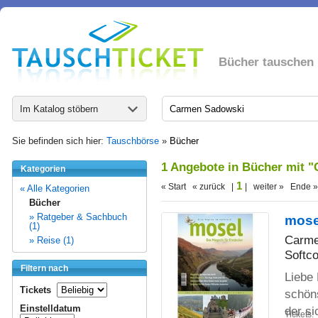
Bücher tauschen
Im Katalog stöbern
Sie befinden sich hier:
Tauschbörse
»
Bücher
1 Angebote in Bücher mit 
Kategorien
1
« Start « zurück |
| weiter » Ende »
« Alle Kategorien
Bücher
» Ratgeber & Sachbuch
mose
(1)
Carme
» Reise (1)
Softco
Filtern nach
Liebe
Tickets
schöns
Einstelldatum
der s
Tickets: