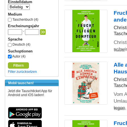
Einstelldatum
Fruc
Medium
ander
Taschenbuch (4)
Erscheinungsjahr
Chris
-
Tasch
Sprache
Christ
Deutsch (4)
schwi
Tickets:
Suchoptionen
Autor (4)
Alle
Filtern
Hau
Filter zurücksetzen
Chris
Mobil tauschen!
Tasch
Jetzt die Tauschticket App für
Vom Au
Android und iOS laden!
Umlau
legen
Tickets:
Fruc