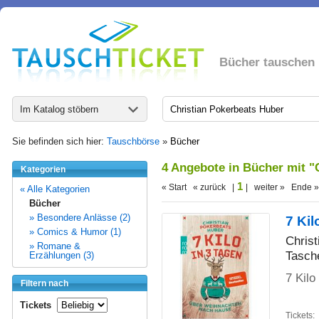
Bücher tauschen
Im Katalog stöbern
Sie befinden sich hier:
Tauschbörse
»
Bücher
4 Angebote in Bücher mit "
Kategorien
1
« Start « zurück |
| weiter » Ende »
« Alle Kategorien
Bücher
» Besondere Anlässe (2)
7 Ki
» Comics & Humor (1)
Chris
» Romane &
Tasch
Erzählungen (3)
7 Kilo
Filtern nach
Tickets
Tickets: