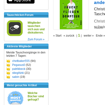
ander
Chris
Tasch
Tauschticket-Forum
Christ
Mitglieder
tauschen
schwi
Tickets:
sich aus und
diskutieren.
1
« Start « zurück |
| weiter » Ende »
Zum Forum »
Aktivste Mitglieder
Meiste Tauschvorgänge in den
letzten 7 Tagen:
chetbaker555
(94)
Pegasus0
(52)
patrikbeck
(30)
stieglitzki
(21)
sabin
(19)
Meist gesuchte Artikel
Welche
Bücher sind
gefragt?