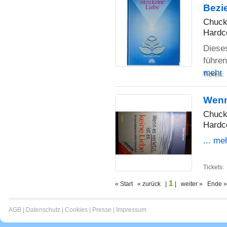
Bezi
Chuck
Hardc
Dieses
führen
mehr
Tickets:
Wenn 
Chuck
Hardc
... me
Tickets:
1
« Start « zurück |
| weiter » Ende »
AGB
|
Datenschutz
|
Cookies
|
Presse
|
Impressum