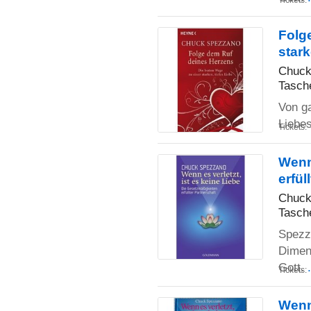
Tickets:
Folg
stark
Chuck
Tasch
Von g
Liebe
Tickets:
Wenn 
erfül
Chuck
Tasch
Spezz
Dimens
Gott.
Tickets:
Wenn 