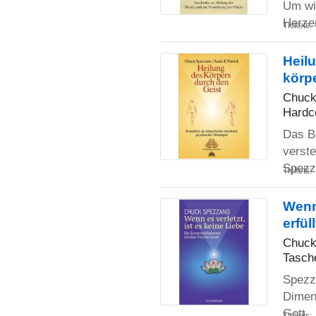
Um wi
Herz
Tickets:
Heilu
körp
Chuck
Hardc
Das B
verste
Spez
Tickets:
Wenn 
erfül
Chuck
Tasch
Spezz
Dimens
Gott.