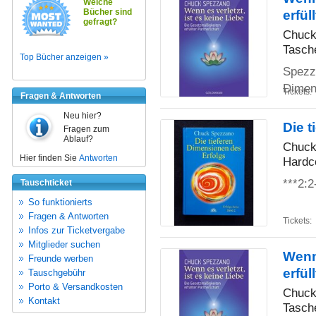
Welche
Bücher sind
erfül
gefragt?
Chuck
Tasch
Top Bücher anzeigen »
Spezz
Dimens
Tickets:
Fragen & Antworten
Neu hier?
Die t
Fragen zum
Ablauf?
Chuck
Hier finden Sie
Antworten
Hardc
***2:2
Tauschticket
So funktionierts
Fragen & Antworten
Tickets:
Infos zur Ticketvergabe
Mitglieder suchen
Wenn 
Freunde werben
erfül
Tauschgebühr
Porto & Versandkosten
Chuck
Kontakt
Tasch