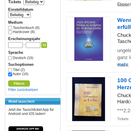
Tickets
Diese
Tickets:
Einstelldatum
Wenn 
Medium
erfül
Taschenbuch (8)
Hardcover (8)
Chuck
Erscheinungsjahr
Tasch
-
ungele
Sprache
ganz l
Deutsch (16)
mehr
Suchoptionen
Tickets:
Titel (2)
Autor (16)
100 
Filtern
Herz
Filter zurücksetzen
Chuck
Hardc
Mobil tauschen!
***2:2
Jetzt die Tauschticket App für
Android und iOS laden!
Tickets: