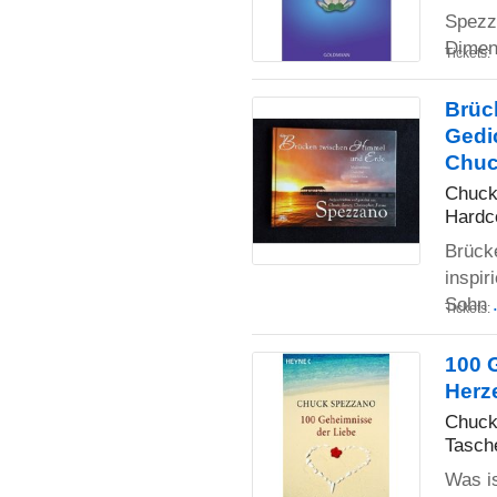
Spezz
Dimens
Tickets:
Brüc
Gedic
Chuc
Chuck
Hardc
Brück
inspir
Sohn
Tickets:
100 
Herz
Chuck
Tasch
Was i