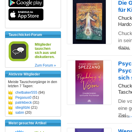
Die 
für 
Chuck
Hardc
Chuck
Tauschticket-Forum
in sei
Mitglieder
dazu,
Tickets:
tauschen
sich aus und
diskutieren.
Psych
Zum Forum »
Psyc
Aktivste Mitglieder
sich
Meiste Tauschvorgänge in den
Chuck
letzten 7 Tagen:
Tasch
chetbaker555
(94)
Pegasus0
(51)
Die v
patrikbeck
(31)
eine g
stieglitzki
(21)
sabin
(20)
Ziel
..
Tickets:
Meist gesuchte Artikel
Wenn 