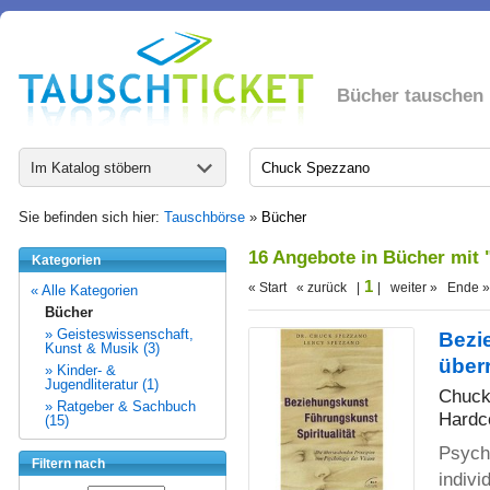
Bücher tauschen
Im Katalog stöbern
Sie befinden sich hier:
Tauschbörse
»
Bücher
16 Angebote in Bücher mit
Kategorien
1
« Start « zurück |
| weiter » Ende »
« Alle Kategorien
Bücher
» Geisteswissenschaft,
Bezie
Kunst & Musik (3)
über
» Kinder- &
Jugendliteratur (1)
Chuck
» Ratgeber & Sachbuch
Hardc
(15)
Psych
Filtern nach
indivi