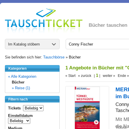
Bücher tauschen
Im Katalog stöbern
Sie befinden sich hier:
Tauschbörse
»
Bücher
1 Angebote in Bücher mit 
Kategorien
1
« Start « zurück |
| weiter » Ende »
« Alle Kategorien
Bücher
» Reise (1)
MERIA
im B
Filtern nach
Conny
Tickets
Tasch
Einstelldatum
Mit ME
die N
Tickets:
Medium