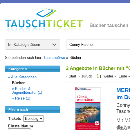
Bücher tauschen
Im Katalog stöbern
Sie befinden sich hier:
Tauschbörse
»
Bücher
2 Angebote in Bücher mit 
Kategorien
1
« Start « zurück |
| weiter » Ende »
« Alle Kategorien
Bücher
» Kinder- &
MERIA
Jugendliteratur (1)
im B
» Reise (1)
Conny
Filtern nach
Tasch
Tickets
Mit ME
Einstelldatum
die N
Tickets: