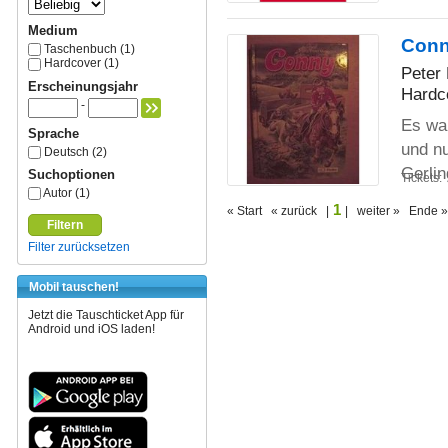
Medium
Conn
Taschenbuch (1)
Hardcover (1)
Peter
Erscheinungsjahr
Hardc
-
Es war
Sprache
und n
Deutsch (2)
Gerli
Suchoptionen
Tickets:
Autor (1)
1
« Start « zurück |
| weiter » Ende »
Filtern
Filter zurücksetzen
Mobil tauschen!
Jetzt die Tauschticket App für
Android und iOS laden!