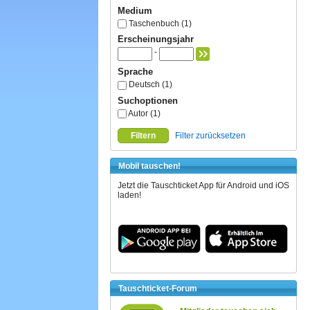
Medium
Taschenbuch (1)
Erscheinungsjahr
-
Sprache
Deutsch (1)
Suchoptionen
Autor (1)
Filtern
Filter zurücksetzen
Mobil tauschen!
Jetzt die Tauschticket App für Android und iOS
laden!
Tauschticket-Forum