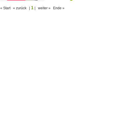
1
« Start « zurück |
| weiter » Ende »