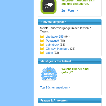
Mitglieder tauschen sich
aus und diskutieren.
Zum Forum »
Aktivste Mitglieder
Meiste Tauschvorgänge in den letzten 7
Tagen:
chetbaker555
(94)
Pegasus0
(48)
patrikbeck
(33)
Chrissy_Hamburg
(23)
sabin
(22)
Meist gesuchte Artikel
Welche Bücher sind
gefragt?
Top Bücher anzeigen »
Fragen & Antworten