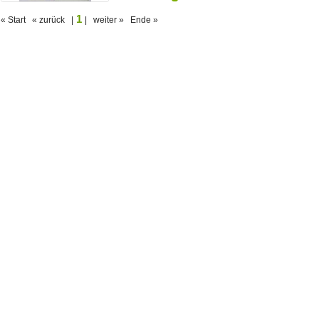
1
« Start « zurück |
| weiter » Ende »