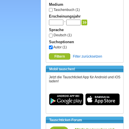
Medium
Taschenbuch (1)
Erscheinungsjahr
-
Sprache
Deutsch (1)
Suchoptionen
Autor (1)
Filtern
Filter zurücksetzen
Mobil tauschen!
Jetzt die Tauschticket App für Android und iOS
laden!
Tauschticket-Forum