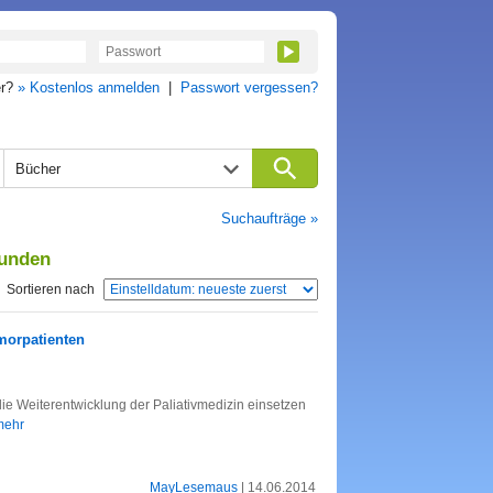
er?
» Kostenlos anmelden
|
Passwort vergessen?
Bücher
Suchaufträge »
funden
Sortieren nach
orpatienten
die Weiterentwicklung der Paliativmedizin einsetzen
 mehr
MayLesemaus
| 14.06.2014