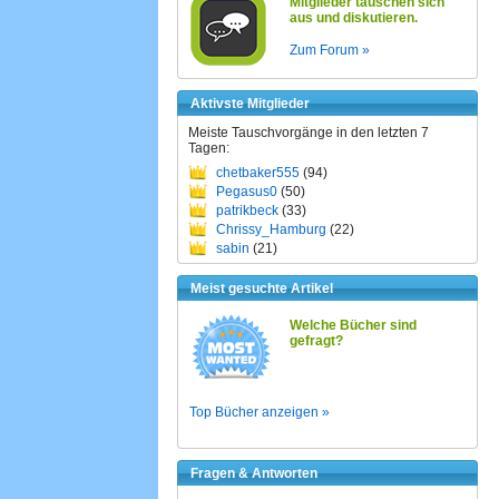
Mitglieder tauschen sich
aus und diskutieren.
Zum Forum »
Aktivste Mitglieder
Meiste Tauschvorgänge in den letzten 7
Tagen:
chetbaker555
(94)
Pegasus0
(50)
patrikbeck
(33)
Chrissy_Hamburg
(22)
sabin
(21)
Meist gesuchte Artikel
Welche Bücher sind
gefragt?
Top Bücher anzeigen »
Fragen & Antworten