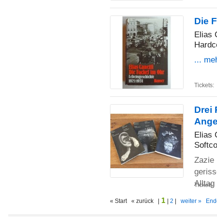
Die 
Elias 
Hardc
... me
Tickets:
Drei
Anges
Elias
Softco
Zazie 
geris
Alltag
Tickets:
1
« Start « zurück |
|
2
|
weiter »
End