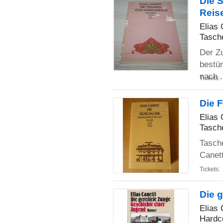
Die 
Reis
Elias 
Tasch
Der Zu
bestür
nach
Tickets:
Die 
Elias 
Tasch
Tasch
Canett
Tickets:
Die 
Elias 
Hardc