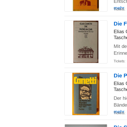
Entsc
mehr
Tickets:
Die 
Elias 
Tasch
Mit de
Erinne
Tickets:
Die 
Elias 
Tasch
Der hi
Bände
mehr
Tickets: