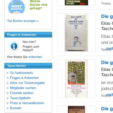
Welche
Tickets:
Bücher sind
gefragt?
Die 
Top Bücher anzeigen »
Elias 
Tasch
Fragen & Antworten
Elias 
und is
Neu hier?
Fragen zum
... me
Tickets:
Ablauf?
Hier finden Sie
Antworten
Die 
Tauschticket
Elias 
So funktionierts
Tasch
Fragen & Antworten
ier er
Infos zur Ticketvergabe
Mitglieder suchen
jüdisc
Freunde werben
... me
Tickets:
Tauschgebühr
Porto & Versandkosten
Die 
Kontakt