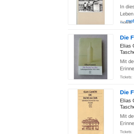
In di
Leben 
... me
Tickets:
Die 
Elias 
Tasch
Mit de
Erinne
Tickets:
Die 
Elias 
Tasch
Mit de
Erinne
Tickets: