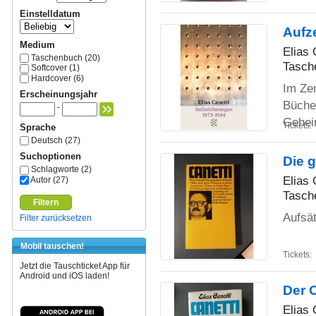
Einstelldatum
Aufz
Medium
Elias 
Taschenbuch (20)
Tasch
Softcover (1)
Hardcover (6)
Im Ze
Erscheinungsjahr
Büche
-
Gehe
Tickets:
Sprache
Deutsch (27)
Suchoptionen
Die 
Schlagworte (2)
Elias 
Autor (27)
Tasch
Filtern
Aufsä
Filter zurücksetzen
Mobil tauschen!
Tickets:
Jetzt die Tauschticket App für
Android und iOS laden!
Der 
Elias 