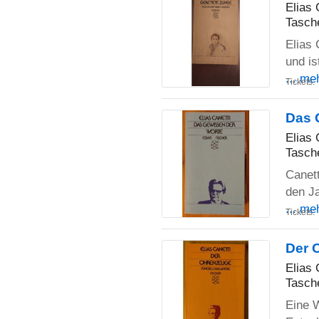
Elias 
Tasch
Elias 
und is
... me
Tickets:
Das 
Elias 
Tasch
Canet
den Ja
... me
Tickets:
Der 
Elias 
Tasch
Eine 