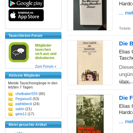
Hardc
... me
Tickets:
Tauschticket-Forum
Die 
Mitglieder
tauschen
Elias 
sich aus und
Tasch
diskutieren.
Dieser
Zum Forum »
ungün
Aktivste Mitglieder
über
.
Tickets:
Meiste Tauschvorgänge in den
letzten 7 Tagen:
chetbaker555
(95)
Die 
Pegasus0
(53)
patrikbeck
(24)
Elias 
sabin
(21)
Hardc
gela12
(17)
... me
Meist gesuchte Artikel