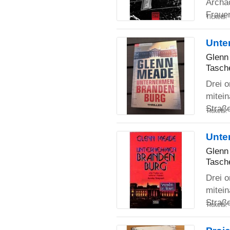
Archäo
Frauen
Tickets:
Unte
Glenn
Tasch
Drei 
mitein
Straß
Tickets:
Unte
Glenn
Tasch
Drei 
mitein
Straß
Tickets: