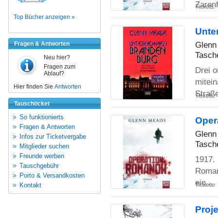
Zaren
Tickets:
Top Bücher anzeigen »
Unte
Glenn
Fragen & Antworten
Tasch
Neu hier?
Fragen zum
Drei 
Ablauf?
mitein
Hier finden Sie
Antworten
Straß
Tickets:
Tauschticket
So funktionierts
Oper
Fragen & Antworten
Glenn
Infos zur Ticketvergabe
Tasch
Mitglieder suchen
Freunde werben
1917. 
Tauschgebühr
Romano
Porto & Versandkosten
ein
..
Tickets:
Kontakt
Proj