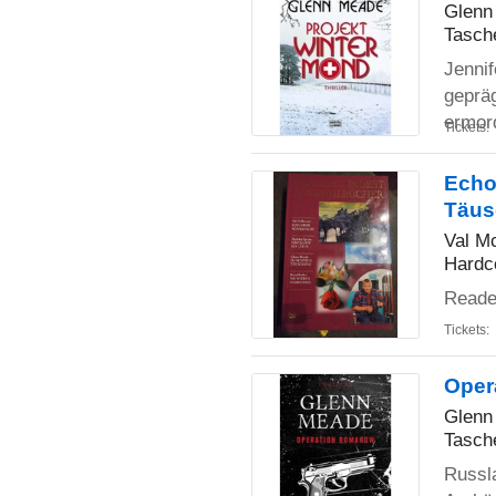
Glenn
Tasch
Jenni
gepräg
ermor
Tickets:
Echo 
Täus
Val M
Hardc
Reade
Tickets:
Oper
Glenn
Tasch
Russla