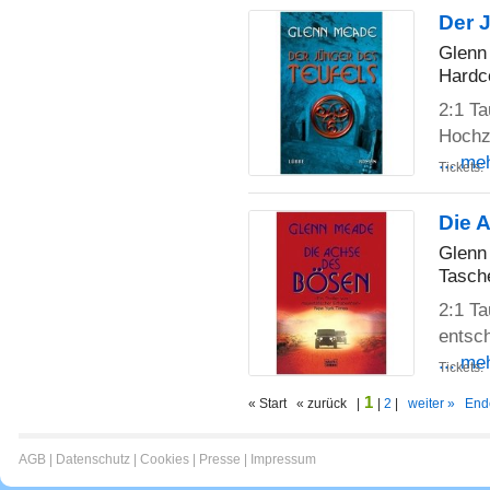
Der 
Glenn
Hardc
2:1 Ta
Hochz
... me
Tickets:
Die 
Glenn
Tasch
2:1 Ta
entsch
... me
Tickets:
1
« Start « zurück |
|
2
|
weiter »
End
AGB
|
Datenschutz
|
Cookies
|
Presse
|
Impressum