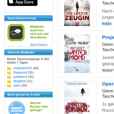
Tasch
Nach 
junge
Tauschticket-Forum
mehr
Tickets:
Mitglieder
tauschen
sich aus und
Proje
diskutieren.
Glenn
Zum Forum »
Tasch
Aktivste Mitglieder
Jenni
Meiste Tauschvorgänge in den
letzten 7 Tagen:
gepräg
chetbaker555
(94)
ermor
Tickets:
Pegasus0
(51)
patrikbeck
(31)
stieglitzki
(21)
Oper
sabin
(20)
Glenn
Meist gesuchte Artikel
Tasch
Welche
1x gel
Bücher sind
Russl
gefragt?