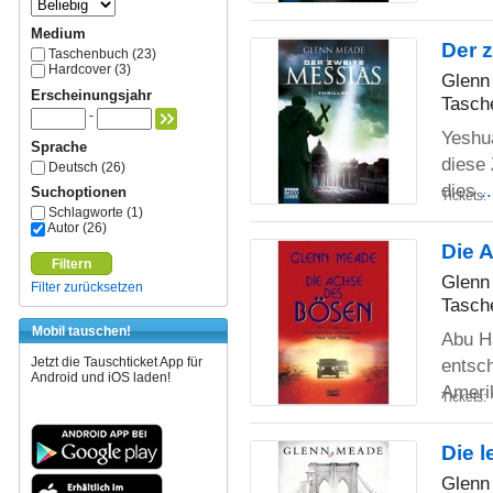
Medium
Der z
Taschenbuch (23)
Hardcover (3)
Glenn
Erscheinungsjahr
Tasch
-
Yeshu
Sprache
diese 
Deutsch (26)
dies
.
Suchoptionen
Tickets:
Schlagworte (1)
Autor (26)
Die 
Filtern
Glenn
Filter zurücksetzen
Tasch
Mobil tauschen!
Abu Ha
entsch
Jetzt die Tauschticket App für
Android und iOS laden!
Ameri
Tickets:
Die l
Glenn