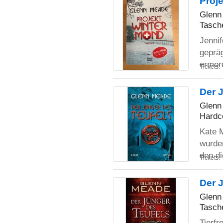
Proj
Glenn
Tasch
Jenni
gepräg
ermor
Tickets:
Der 
Glenn
Hardc
Kate M
wurden
den d
Tickets:
Der J
Glenn
Tasch
Tierfr