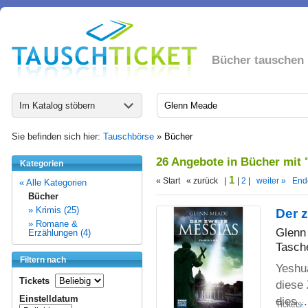
Bücher tauschen
Im Katalog stöbern
Sie befinden sich hier:
Tauschbörse
»
Bücher
26 Angebote in Bücher mit
Kategorien
1
« Start « zurück |
|
2
|
weiter »
End
« Alle Kategorien
Bücher
» Krimis (25)
Der 
» Romane &
Glenn
Erzählungen (4)
Tasch
Filtern nach
Yeshu
Tickets
diese 
Einstelldatum
dies
.
Tickets: