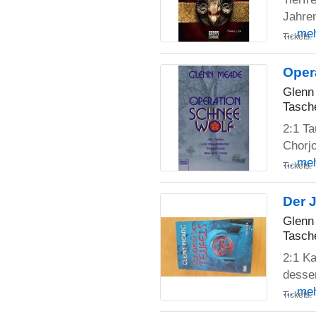
Jahren
... me
Tickets:
Oper
Glenn
Tasch
2:1 Ta
Chorj
... me
Tickets:
Der 
Glenn
Tasch
2:1 Ka
desse
... me
Tickets: