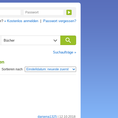
er?
» Kostenlos anmelden
|
Passwort vergessen?
Bücher
Suchaufträge »
en
Sortieren nach
darsena1325
| 12.10.2018