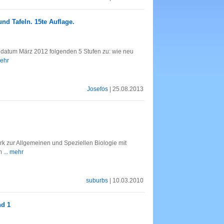
und Tafeln. 15te Auflage.
ldatum März 2012 folgenden 5 Stufen zu: wie neu
mehr
Josefos
| 25.08.2013
erk zur Allgemeinen und Speziellen Biologie mit
em
... mehr
suburbs
| 10.03.2010
nd 1