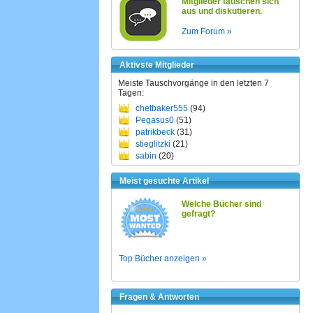
Mitglieder tauschen sich
aus und diskutieren.
Zum Forum »
Aktivste Mitglieder
Meiste Tauschvorgänge in den letzten 7
Tagen:
chetbaker555
(94)
Pegasus0
(51)
patrikbeck
(31)
stieglitzki
(21)
sabin
(20)
Meist gesuchte Artikel
Welche Bücher sind
gefragt?
Top Bücher anzeigen »
Fragen & Antworten