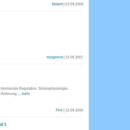
Mutant
| 03.09.2009
morgenrot
| 15.08.2007
. Hormonale Regulation. Sinnesphysiologie.
m-Änderung.
... mehr
Firni
| 12.09.2006
nd 1