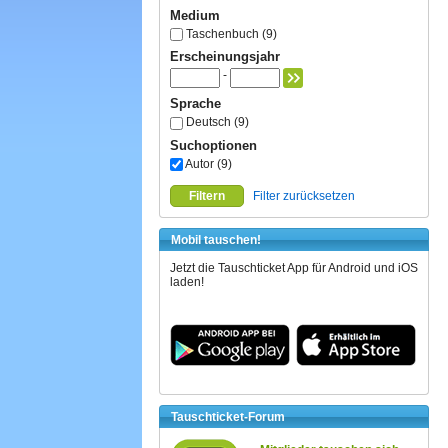
Medium
Taschenbuch (9)
Erscheinungsjahr
-
Sprache
Deutsch (9)
Suchoptionen
Autor (9)
Filtern
Filter zurücksetzen
Mobil tauschen!
Jetzt die Tauschticket App für Android und iOS
laden!
Tauschticket-Forum