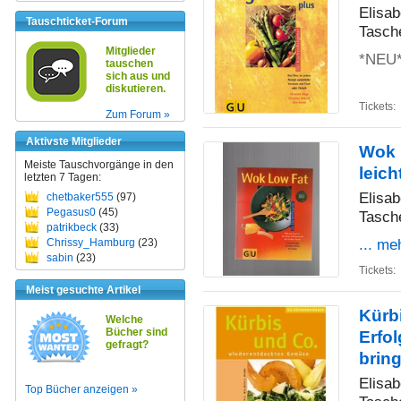
Elisab
Tauschticket-Forum
Tasch
Mitglieder
*NEU
tauschen
sich aus und
diskutieren.
Tickets:
Zum Forum »
Aktivste Mitglieder
Wok 
Meiste Tauschvorgänge in den
leic
letzten 7 Tagen:
Elisab
chetbaker555
(97)
Pegasus0
(45)
Tasch
patrikbeck
(33)
... me
Chrissy_Hamburg
(23)
sabin
(23)
Tickets:
Meist gesuchte Artikel
Kürb
Welche
Bücher sind
Erfo
gefragt?
brin
Elisab
Top Bücher anzeigen »