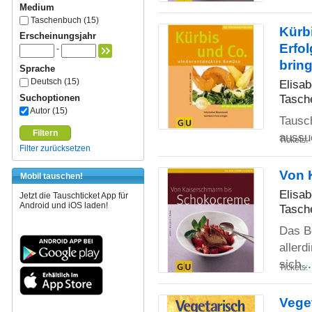
Medium
Taschenbuch (15)
Kürb
Erscheinungsjahr
Erfo
-
brin
Sprache
Deutsch (15)
Elisab
Tasch
Suchoptionen
Autor (15)
Tausc
Filtern
aussu
Tickets:
Filter zurücksetzen
Von 
Mobil tauschen!
Elisab
Jetzt die Tauschticket App für
Android und iOS laden!
Tasch
Das B
aller
sich
.
Tickets:
Vege