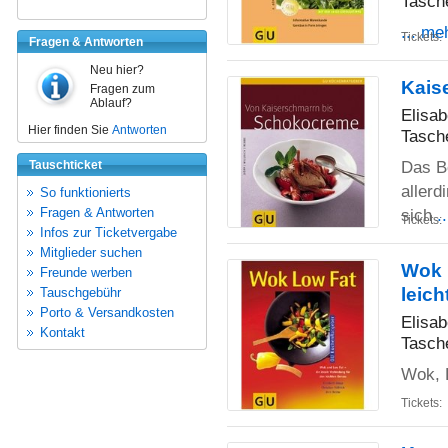
Tasch
... me
Tickets:
Fragen & Antworten
Neu hier?
Kais
Fragen zum
Ablauf?
Elisab
Hier finden Sie
Antworten
Tasch
Das B
Tauschticket
aller
So funktionierts
Fragen & Antworten
sich
.
Tickets:
Infos zur Ticketvergabe
Mitglieder suchen
Wok 
Freunde werben
leic
Tauschgebühr
Porto & Versandkosten
Elisab
Kontakt
Tasch
Wok, 
Tickets: