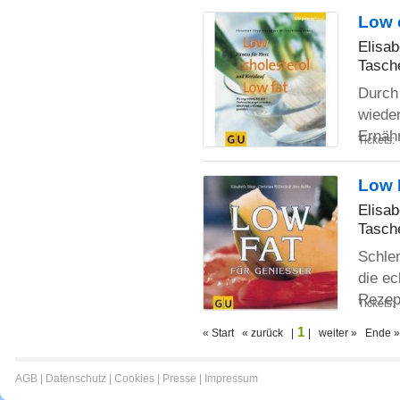
Low c
Elisab
Tasch
Durch
wieder
Ernäh
Tickets:
Low 
Elisab
Tasch
Schle
die ec
Reze
Tickets:
1
« Start « zurück |
| weiter » Ende »
AGB
|
Datenschutz
|
Cookies
|
Presse
|
Impressum