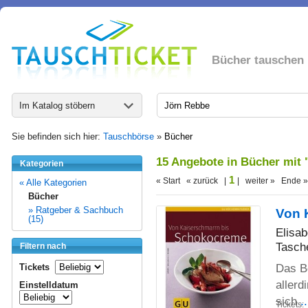
Bücher tauschen
Im Katalog stöbern
Sie befinden sich hier:
Tauschbörse
»
Bücher
15 Angebote in Bücher mit
Kategorien
1
« Start « zurück |
| weiter » Ende »
« Alle Kategorien
Bücher
» Ratgeber & Sachbuch
Von 
(15)
Elisab
Tasch
Filtern nach
Das B
Tickets
aller
Einstelldatum
sich
.
Tickets: