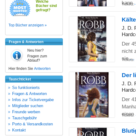
Welche
kann
Tickets:
Bücher sind
gefragt?
Kälte
Top Bücher anzeigen »
J. D.
Hardc
Fragen & Antworten
Der 45
nicht 
Neu hier?
Fragen zum
sie
..
Tickets:
Ablauf?
Hier finden Sie
Antworten
Der l
Tauschticket
J. D.
So funktionierts
Hardc
Fragen & Antworten
Der 41
Infos zur Ticketvergabe
Mitglieder suchen
Manhat
Freunde werben
einen
Tickets:
Tauschgebühr
Porto & Versandkosten
Blut
Kontakt