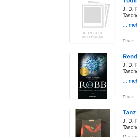
Tödl
J. D.
Tasch
... me
Tickets:
Rend
J. D.
Tasch
... me
Tickets:
Tanz
J. D.
Tasch
Die an