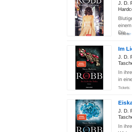
J. D.
Hardc
Blutig
einem 
Die
..
Tickets:
Im L
J. D.
Tasch
In ihr
in ei
Tickets:
Eisk
J. D.
Tasch
In ihr