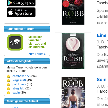
Tasch
Spanne
Dalla
Tickets:
Tauschticket-Forum
Eine
Mitglieder
tauschen
J. D.
sich aus und
Tasch
diskutieren.
Die Ev
Zum Forum »
unver
Aktivste Mitglieder
Spann
Tickets:
Meiste Tauschvorgänge in den
letzten 7 Tagen:
chetbaker555
(94)
Sein 
Pegasus0
(49)
patrikbeck
(31)
J. D.
stieglitzki
(21)
Hardc
sabin
(20)
Der 44
Meist gesuchte Artikel
Ehema