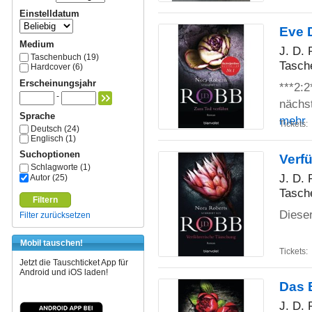
Einstelldatum
Eve 
Medium
J. D.
Taschenbuch (19)
Tasch
Hardcover (6)
Erscheinungsjahr
***2:2
-
nächst
Sprache
mehr
Tickets:
Deutsch (24)
Englisch (1)
Suchoptionen
Verf
Schlagworte (1)
J. D.
Autor (25)
Tasch
Filtern
Dieser
Filter zurücksetzen
Mobil tauschen!
Tickets:
Jetzt die Tauschticket App für
Android und iOS laden!
Das 
J. D.