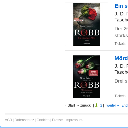
Ein s
J. D.
Tasch
Der 26
stärk
Tickets:
Mörde
J. D.
Tasch
Drei 
Tickets:
1
« Start « zurück |
|
2
|
weiter »
End
AGB
|
Datenschutz
|
Cookies
|
Presse
|
Impressum