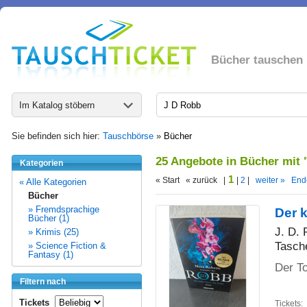
Bücher tauschen
Im Katalog stöbern
Sie befinden sich hier:
Tauschbörse
»
Bücher
25 Angebote in Bücher mit
Kategorien
1
« Start « zurück |
|
2
|
weiter »
End
« Alle Kategorien
Bücher
» Fremdsprachige
Der 
Bücher (1)
J. D.
» Krimis (25)
Tasch
» Science Fiction &
Fantasy (1)
Der To
Filtern nach
Tickets
Tickets: