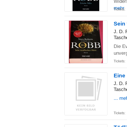
Wider
mehr
Tickets:
Sein 
J. D.
Tasch
Die Ev
unver
Tickets:
Eine
J. D.
Tasch
... me
Tickets: