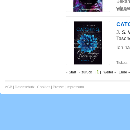
Bekann
wisse
Tickets:
CATC
J. S.
Tasch
Ich ha
Tickets:
1
« Start « zurück |
| weiter » Ende »
AGB
|
Datenschutz
|
Cookies
|
Presse
|
Impressum