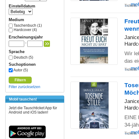
... me
Tickets:
Einstelldatum
Medium
Freu
Taschenbuch (1)
wenn
Hardcover (4)
Janice
Erscheinungsjahr
-
Hardc
Sprache
Wir le
Deutsch (5)
das ei
Suchoptionen
... me
Tickets:
Autor (5)
Filtern
Tosen
Filter zurücksetzen
Möch
Mobil tauschen!
Janice
Hardc
Jetzt die Tauschticket App für
Android und iOS laden!
EINE 
34-jäh
... me
Tickets: