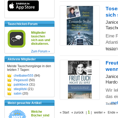
Tosen
sich 
Janice
Tauschticket-Forum
Tasch
Mitglieder
Eine F
tauschen
sich aus und
Atlant
diskutieren.
teste
Tickets:
Zum Forum »
Aktivste Mitglieder
Freu
Meiste Tauschvorgänge in den
wenn
letzten 7 Tagen:
chetbaker555
(94)
Janice
Pegasus0
(50)
Hardc
patrikbeck
(31)
stieglitzki
(21)
Wir le
sabin
(20)
das ei
... me
Meist gesuchte Artikel
Tickets:
Welche
1
« Start « zurück |
| weiter » Ende »
Bücher sind