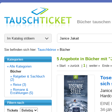
Bücher tauschen
Im Katalog stöbern
Sie befinden sich hier:
Tauschbörse
»
Bücher
5 Angebote in Bücher mit "
Kategorien
1
« Start « zurück |
| weiter » Ende »
« Alle Kategorien
Bücher
» Ratgeber & Sachbuch
Tosen
(2)
sich 
» Reise (3)
» Romane &
Janice
Erzählungen (5)
Hardc
Filtern nach
EINE 
34-jäh
Tickets