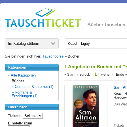
Bücher tauschen
Im Katalog stöbern
Sie befinden sich hier:
Tauschbörse
»
Bücher
1 Angebote in Bücher mit 
Kategorien
1
« Start « zurück |
| weiter » Ende »
« Alle Kategorien
Bücher
» Computer & Internet (1)
Sam Alt
» Romane &
Keach 
Erzählungen (1)
Hardcov
Das Wett
Filtern nach
Tickets
Einstelldatum
Tickets: