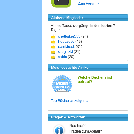
Zum Forum »
Aktivste Mitglieder
Meiste Tauschvorgänge in den letzten 7
Tagen:
chetbaker555
(94)
Pegasus0
(49)
patrikbeck
(31)
stieglitzki
(21)
sabin
(20)
Meist gesuchte Artikel
Welche Bücher sind
gefragt?
Top Bücher anzeigen »
Fragen & Antworten
Neu hier?
Fragen zum Ablauf?