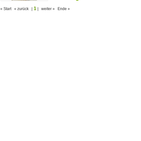
1
« Start « zurück |
| weiter » Ende »