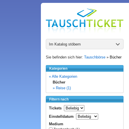
Im Katalog stöbern
Sie befinden sich hier:
Tauschbörse
»
Bücher
Kategorien
« Alle Kategorien
Bücher
» Reise (1)
Filtern nach
Tickets
Einstelldatum
Medium