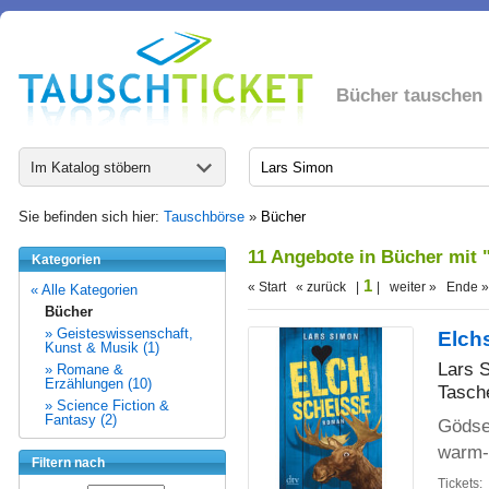
Bücher tauschen
Im Katalog stöbern
Sie befinden sich hier:
Tauschbörse
»
Bücher
11 Angebote in Bücher mit
Kategorien
1
« Start « zurück |
| weiter » Ende »
« Alle Kategorien
Bücher
» Geisteswissenschaft,
Elch
Kunst & Musik (1)
Lars 
» Romane &
Erzählungen (10)
Tasch
» Science Fiction &
Fantasy (2)
Gödse
warm-
Filtern nach
Tickets: