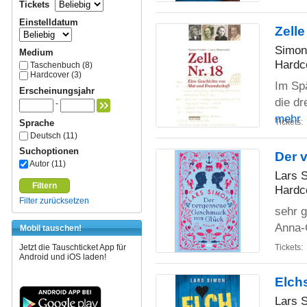
Tickets
Einstelldatum
Zell
Simon
Medium
Hardc
Taschenbuch (8)
Hardcover (3)
Im Spä
Erscheinungsjahr
die dr
-
mehr
Tickets:
Sprache
Deutsch (11)
Suchoptionen
Der 
Autor (11)
Lars 
Filtern
Hardc
Filter zurücksetzen
sehr g
Anna-
Mobil tauschen!
Jetzt die Tauschticket App für
Tickets:
Android und iOS laden!
Elch
Lars 