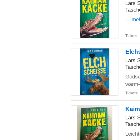
Lars 
Tasch
... me
Tickets:
Elch
Lars 
Tasch
Gödse
warm-
Tickets:
Kaim
Lars 
Tasch
Leicht