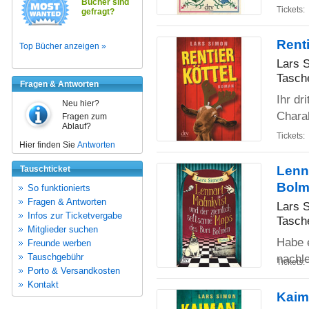
Bücher sind
Tickets:
gefragt?
Rent
Top Bücher anzeigen »
Lars 
Tasch
Fragen & Antworten
Ihr dr
Neu hier?
Charak
Fragen zum
Ablauf?
Tickets:
Hier finden Sie
Antworten
Lenn
Tauschticket
Bolm
So funktionierts
Fragen & Antworten
Lars 
Infos zur Ticketvergabe
Tasch
Mitglieder suchen
Habe 
Freunde werben
Tauschgebühr
nachl
Tickets:
Porto & Versandkosten
Kontakt
Kaim