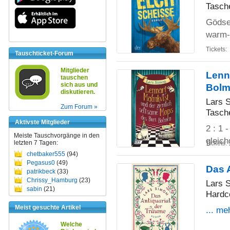
Tasch
Gödse
warm-
Tickets:
Tauschticket-Forum
Mitglieder
Lenn
tauschen
sich aus und
Bolm
diskutieren.
Lars 
Zum Forum »
Tasch
Aktivste Mitglieder
2 : 1 
Meiste Tauschvorgänge in den
gleich
letzten 7 Tagen:
Tickets:
chetbaker555
(94)
Pegasus0
(49)
Das 
patrikbeck
(33)
Chrissy_Hamburg
(23)
Lars 
sabin
(21)
Hardc
Meist gesuchte Artikel
... me
Welche