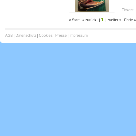
Tickets:
1
« Start « zurück |
| weiter » Ende »
AGB
|
Datenschutz
|
Cookies
|
Presse
|
Impressum