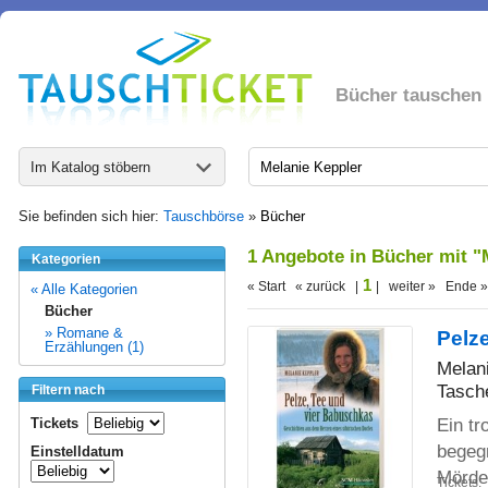
Bücher tauschen
Im Katalog stöbern
Sie befinden sich hier:
Tauschbörse
»
Bücher
1 Angebote in Bücher mit "
Kategorien
1
« Start « zurück |
| weiter » Ende »
« Alle Kategorien
Bücher
» Romane &
Pelz
Erzählungen (1)
Melan
Tasch
Filtern nach
Ein tr
Tickets
begeg
Einstelldatum
Mörde
Tickets: