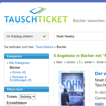
Bücher tauschen
Im Katalog stöbern
Sie befinden sich hier:
Tauschbörse
»
Bücher
5 Angebote in Bücher mit 
Kategorien
1
« Start « zurück |
| weiter » Ende »
« Alle Kategorien
Bücher
» Krimis (4)
Der 
» Romane &
Noah 
Erzählungen (3)
Tasch
Filtern nach
In den
Tickets
Gemein
Einstelldatum
mehr
Tickets: