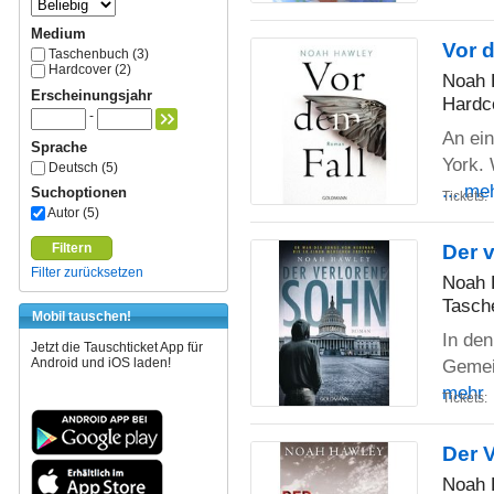
Medium
Vor 
Taschenbuch (3)
Hardcover (2)
Noah 
Erscheinungsjahr
Hardc
-
An ein
Sprache
York. 
Deutsch (5)
... me
Suchoptionen
Tickets:
Autor (5)
Der 
Filtern
Filter zurücksetzen
Noah 
Tasch
Mobil tauschen!
In den
Jetzt die Tauschticket App für
Android und iOS laden!
Gemein
mehr
Tickets:
Der V
Noah 