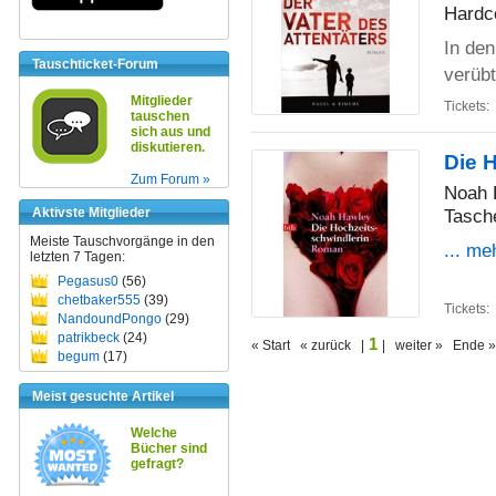
Hardc
In den
Tauschticket-Forum
verübt
Mitglieder
Tickets:
tauschen
sich aus und
diskutieren.
Die 
Zum Forum »
Noah 
Aktivste Mitglieder
Tasch
Meiste Tauschvorgänge in den
... me
letzten 7 Tagen:
Pegasus0
(56)
chetbaker555
(39)
Tickets:
NandoundPongo
(29)
patrikbeck
(24)
1
« Start « zurück |
| weiter » Ende »
begum
(17)
Meist gesuchte Artikel
Welche
Bücher sind
gefragt?