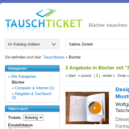
Bücher tauschen
Im Katalog stöbern
Sie befinden sich hier:
Tauschbörse
»
Bücher
2 Angebote in Bücher mit "
Kategorien
1
« Start « zurück |
| weiter » Ende »
« Alle Kategorien
Bücher
» Computer & Internet (1)
Desi
» Ratgeber & Sachbuch
Muste
(2)
Wolfg
Filtern nach
Tasch
Tickets
Diese
Einstelldatum
Formul