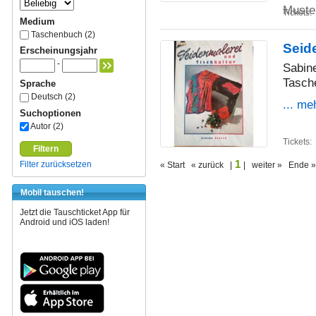
Muste
Tickets:
Medium
Taschenbuch (2)
Seid
Erscheinungsjahr
-
Sabin
Tasch
Sprache
Deutsch (2)
... me
Suchoptionen
Autor (2)
Tickets:
Filtern
1
Filter zurücksetzen
« Start « zurück |
| weiter » Ende »
Mobil tauschen!
Jetzt die Tauschticket App für
Android und iOS laden!