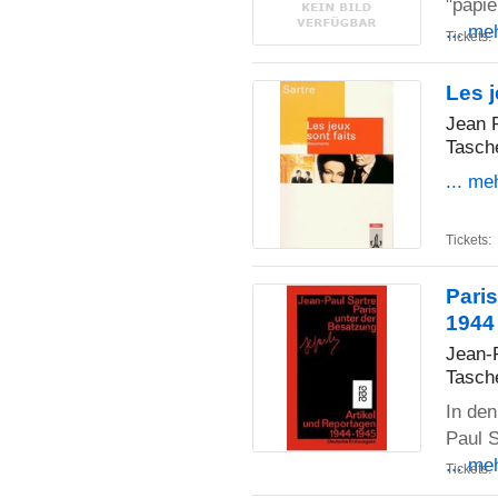
"papie
... me
Tickets:
Les j
Jean P
Tasch
... me
Tickets:
Paris
1944
Jean-
Tasch
In den
Paul S
... me
Tickets: