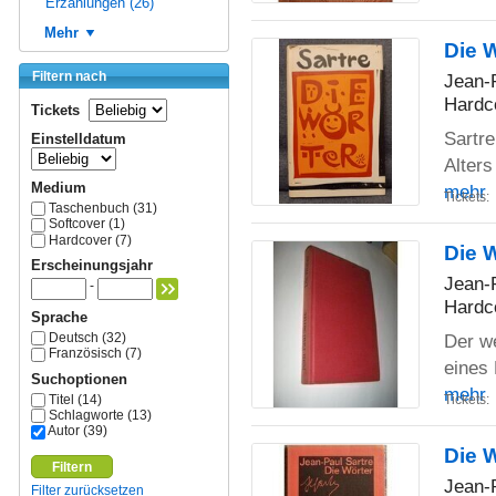
Erzählungen (26)
Mehr
Die 
Filtern nach
Jean-
Hardc
Tickets
Sartre
Einstelldatum
Alters
Medium
mehr
Tickets:
Taschenbuch (31)
Softcover (1)
Hardcover (7)
Die 
Erscheinungsjahr
Jean-
-
Hardc
Sprache
Deutsch (32)
Der we
Französisch (7)
eines 
Suchoptionen
mehr
Titel (14)
Tickets:
Schlagworte (13)
Autor (39)
Die 
Filtern
Jean-
Filter zurücksetzen