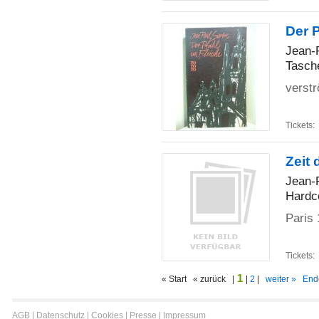
Der 
Jean-
Tasch
verst
Tickets:
Zeit 
Jean-
Hardc
Paris
Tickets:
1
« Start « zurück |
|
2
|
weiter »
End
AGB
|
Datenschutz
|
Cookies
|
Presse
|
Impressum