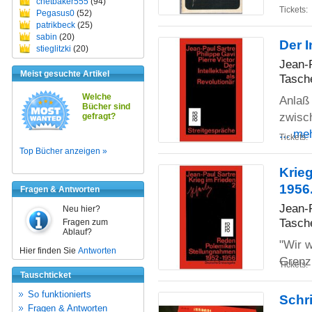
chetbaker555
(94)
Tickets:
Pegasus0
(52)
patrikbeck
(25)
sabin
(20)
Der I
stieglitzki
(20)
Jean-P
Meist gesuchte Artikel
Tasch
Welche
Anlaß 
Bücher sind
zwisch
gefragt?
... me
Tickets:
Top Bücher anzeigen »
Krie
1956
Fragen & Antworten
Jean-
Neu hier?
Tasch
Fragen zum
Ablauf?
"Wir w
Hier finden Sie
Antworten
Grenzl
Tickets:
Tauschticket
So funktionierts
Schri
Fragen & Antworten