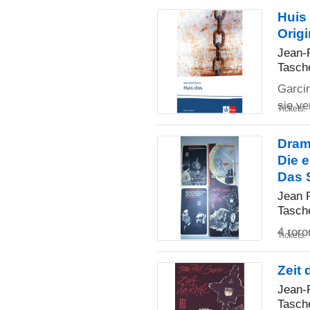
Huis
Origi
Jean-
Tasch
Garcin
sie ve
Tickets:
Dram
Die e
Das S
Jean P
Tasch
4 ror
Tickets:
Zeit 
Jean-
Tasch