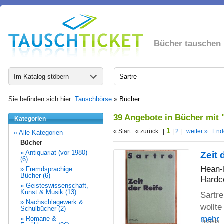
Bücher tauschen
Im Katalog stöbern
Sie befinden sich hier:
Tauschbörse
»
Bücher
39 Angebote in Bücher mit 
Kategorien
1
« Start « zurück |
|
2
|
weiter »
End
« Alle Kategorien
Bücher
» Antiquariat (vor 1980)
Zeit 
(6)
Hean-
» Fremdsprachige
Bücher (6)
Hardc
» Geisteswissenschaft,
Kunst & Musik (13)
Sartre
» Nachschlagewerk &
wollt
Schulbücher (2)
mehr
» Romane &
Tickets: