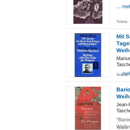
... me
Tickets:
Mit 
Tage
Weih
Marius
Tasch
... me
Tickets:
Bario
Weih
Jean-
Tasch
"Bario
Weihna
Tickets: