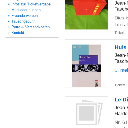
Jean-
Infos zur Ticketvergabe
Tasch
Mitglieder suchen
Freunde werben
Dies i
Tauschgebühr
Litera
Porto & Versandkosten
Kontakt
Tickets:
Huis 
Jean-
Tasch
... me
Tickets:
Le Di
Jean-
Hardc
Nr. 61