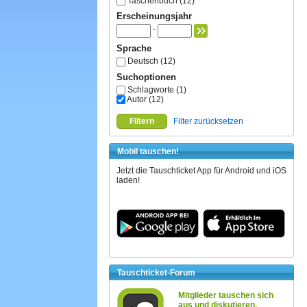
Taschenbuch (12)
Erscheinungsjahr
-
Sprache
Deutsch (12)
Suchoptionen
Schlagworte (1)
Autor (12)
Filtern
Filter zurücksetzen
Mobil tauschen!
Jetzt die Tauschticket App für Android und iOS
laden!
Tauschticket-Forum
Mitglieder tauschen sich
aus und diskutieren.