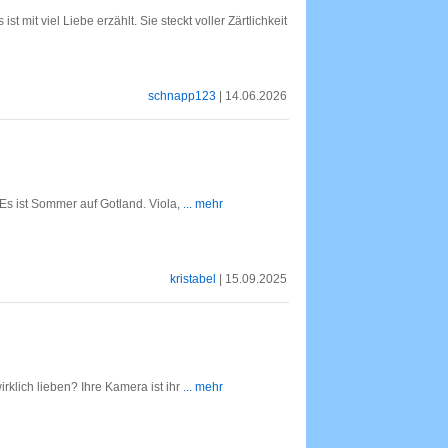
 mit viel Liebe erzählt. Sie steckt voller Zärtlichkeit
schnapp123
| 14.06.2026
Es ist Sommer auf Gotland. Viola,
... mehr
kristabel
| 15.09.2025
klich lieben? Ihre Kamera ist ihr
... mehr