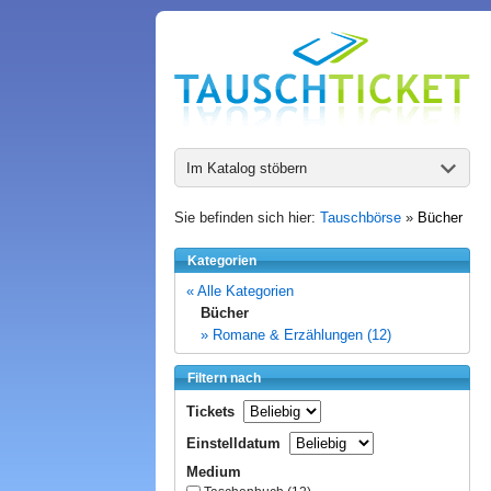
Im Katalog stöbern
Sie befinden sich hier:
Tauschbörse
»
Bücher
Kategorien
« Alle Kategorien
Bücher
» Romane & Erzählungen (12)
Filtern nach
Tickets
Einstelldatum
Medium