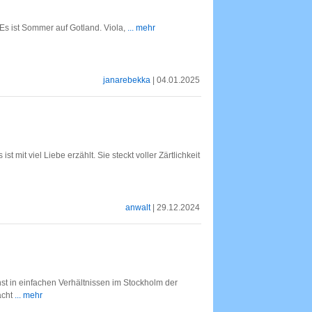
Es ist Sommer auf Gotland. Viola,
... mehr
janarebekka
| 04.01.2025
 mit viel Liebe erzählt. Sie steckt voller Zärtlichkeit
anwalt
| 29.12.2024
t in einfachen Verhältnissen im Stockholm der
acht
... mehr