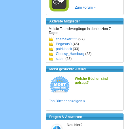
Zum Forum »
Aktivste Mitglieder
Meiste Tauschvorgänge in den letzten 7
Tagen:
chetbaker555
(97)
Pegasus0
(45)
patrikbeck
(33)
Chrissy_Hamburg
(23)
sabin
(23)
Meist gesuchte Artikel
Welche Bücher sind
gefragt?
Top Bücher anzeigen »
Fragen & Antworten
Neu hier?