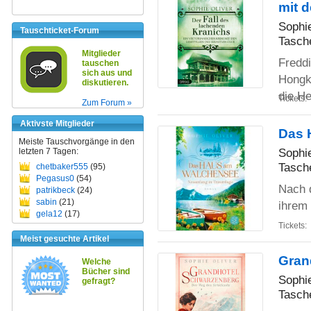
mit d
Sophie
Tauschticket-Forum
Tasch
Mitglieder
Freddi
tauschen
sich aus und
Hongko
diskutieren.
die H
Tickets:
Zum Forum »
Aktivste Mitglieder
Das 
Meiste Tauschvorgänge in den
Sophie
letzten 7 Tagen:
Tasch
chetbaker555
(95)
Pegasus0
(54)
Nach d
patrikbeck
(24)
sabin
(21)
ihrem
gela12
(17)
Tickets:
Meist gesuchte Artikel
Gran
Welche
Bücher sind
Sophie
gefragt?
Tasch