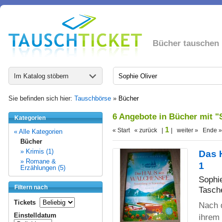
Bücher tauschen
Im Katalog stöbern
Sie befinden sich hier:
Tauschbörse
»
Bücher
6 Angebote in Bücher mit "
Kategorien
1
« Start « zurück |
| weiter » Ende »
« Alle Kategorien
Bücher
» Krimis (1)
Das 
» Romane &
1
Erzählungen (5)
Sophie
Filtern nach
Tasch
Tickets
Nach d
Einstelldatum
ihrem