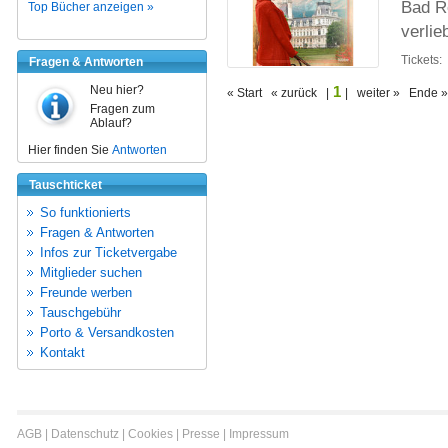
Bad Re
Top Bücher anzeigen »
verlie
Tickets:
Fragen & Antworten
Neu hier?
1
« Start « zurück |
| weiter » Ende »
Fragen zum
Ablauf?
Hier finden Sie
Antworten
Tauschticket
So funktionierts
Fragen & Antworten
Infos zur Ticketvergabe
Mitglieder suchen
Freunde werben
Tauschgebühr
Porto & Versandkosten
Kontakt
AGB
|
Datenschutz
|
Cookies
|
Presse
|
Impressum