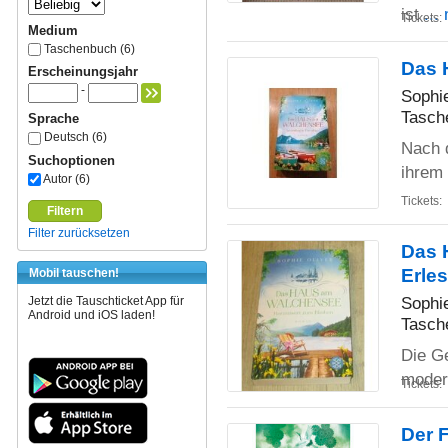
ist
...
Tickets:
Medium
Taschenbuch (6)
Das 
Erscheinungsjahr
-
Sophie
Tasch
Sprache
Deutsch (6)
Nach d
Suchoptionen
ihrem
Autor (6)
Tickets:
Filtern
Filter zurücksetzen
Das 
Erle
Mobil tauschen!
Sophie
Jetzt die Tauschticket App für
Android und iOS laden!
Tasch
Die Ge
moder
Tickets:
Der F