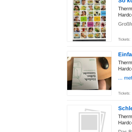
So k
Therm
Hardc
Großf
Tickets:
Einf
Therm
Hardc
... me
Tickets:
Schl
Therm
Hardc
Das Be