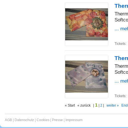
Ther
Therm
Softco
... me
Tickets:
Ther
Therm
Softco
... me
Tickets:
1
« Start « zurück |
|
2
|
weiter »
End
AGB
|
Datenschutz
|
Cookies
|
Presse
|
Impressum