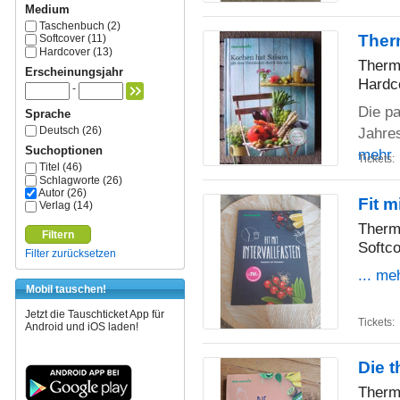
Medium
Taschenbuch (2)
Ther
Softcover (11)
Hardcover (13)
Therm
Erscheinungsjahr
Hardc
-
Die p
Sprache
Deutsch (26)
Jahres
Suchoptionen
mehr
Tickets:
Titel (46)
Schlagworte (26)
Autor (26)
Fit m
Verlag (14)
Therm
Filtern
Softc
Filter zurücksetzen
... me
Mobil tauschen!
Jetzt die Tauschticket App für
Tickets:
Android und iOS laden!
Die 
Therm