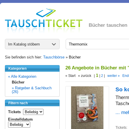
Bücher tauschen
Im Katalog stöbern
Sie befinden sich hier:
Tauschbörse
»
Bücher
26 Angebote in Bücher mit
Kategorien
1
« Start « zurück |
|
2
|
weiter »
End
« Alle Kategorien
Bücher
» Ratgeber & Sachbuch
So k
(26)
Therm
Tasch
Filtern nach
... me
Tickets
Einstelldatum
Tickets: