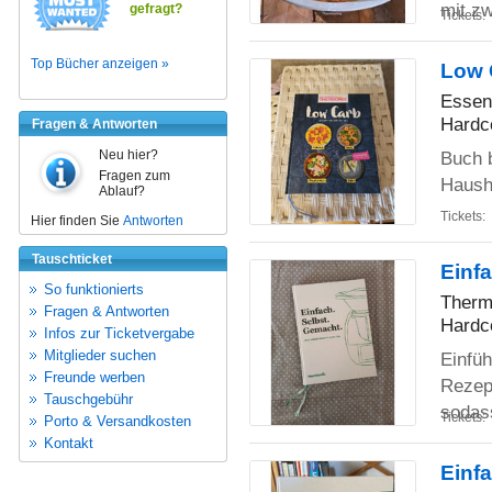
mit z
gefragt?
Tickets:
Top Bücher anzeigen »
Low 
Essen
Hardc
Fragen & Antworten
Buch b
Neu hier?
Fragen zum
Haush
Ablauf?
Tickets:
Hier finden Sie
Antworten
Tauschticket
Einf
So funktionierts
Therm
Fragen & Antworten
Hardc
Infos zur Ticketvergabe
Mitglieder suchen
Einfü
Freunde werben
Rezept
Tauschgebühr
soda
Tickets:
Porto & Versandkosten
Kontakt
Einf