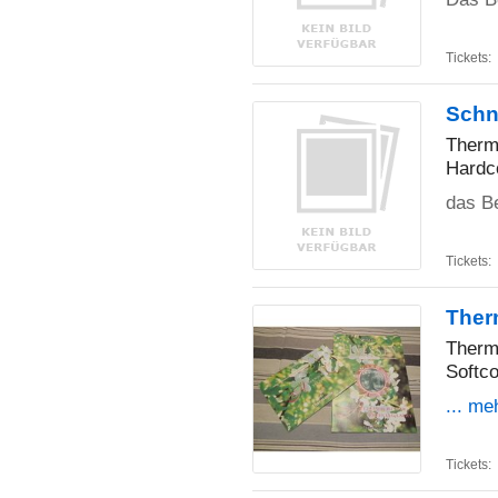
Tickets:
Schn
Therm
Hardc
das Be
Tickets:
Ther
Therm
Softco
... me
Tickets: