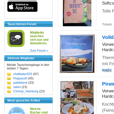
Softco
Tolle 
Tauschticket-Forum
Tickets:
Mitglieder
tauschen
Voll
sich aus und
diskutieren.
Vorwe
Hardc
Zum Forum »
Therm
Aktivste Mitglieder
mit F
Meiste Tauschvorgänge in den
letzten 7 Tagen:
mehr
Tickets:
chetbaker555
(97)
Pegasus0
(45)
patrikbeck
(33)
Pira
sabin
(23)
Vorwe
Chrissy_Hamburg
(23)
Hardc
Meist gesuchte Artikel
Kochb
Welche
(Feins
Bücher sind