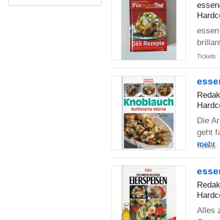
essen
Hardc
essen
brilla
Tickets:
essen
Redakt
Hardc
Die Ar
geht f
mehr
Tickets:
esse
Redak
Hardc
Alles