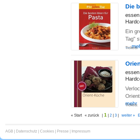
Die b
essen 
Hardc
Ein gr
Tag" s
... me
Tickets:
Orie
essen 
Hardc
Verlo
Orient
mehr
Tickets:
1
« Start « zurück |
|
2
|
3
|
weiter »
E
AGB
|
Datenschutz
|
Cookies
|
Presse
|
Impressum