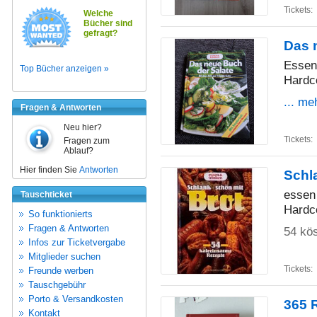
Tickets:
Welche
Bücher sind
gefragt?
Das 
Essen
Top Bücher anzeigen »
Hardc
... me
Fragen & Antworten
Neu hier?
Tickets:
Fragen zum
Ablauf?
Hier finden Sie
Antworten
Schl
essen 
Tauschticket
Hardc
So funktionierts
Fragen & Antworten
54 kös
Infos zur Ticketvergabe
Mitglieder suchen
Tickets:
Freunde werben
Tauschgebühr
Porto & Versandkosten
365 
Kontakt