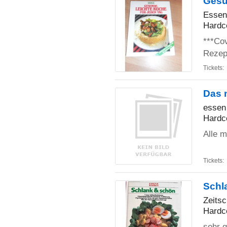
Gesu
Essen
Hardc
***Cov
Rezep
Tickets:
Das 
essen 
Hardc
Alle m
Tickets:
Schl
Zeitsc
Hardc
sehr g