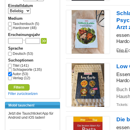
Einstelldatum
Schla
Medium
Psyc
Taschenbuch (5)
Arzt
Hardcover (48)
essen 
Erscheinungsjahr
-
Hardc
Sprache
Die E
Tickets:
Deutsch (53)
Suchoptionen
Low 
Titel (141)
Schlagworte (135)
Essen
Autor (53)
Verlag (12)
Hardc
Filtern
Buch b
Filter zurücksetzen
Haush
Tickets:
Mobil tauschen!
Jetzt die Tauschticket App für
Android und iOS laden!
Die b
essen 