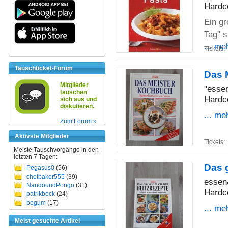
Hardc
Ein gr
Tag" s
... me
Tickets:
Tauschticket-Forum
Das 
Mitglieder
"essen
tauschen
Hardc
sich aus und
diskutieren.
... me
Zum Forum »
Aktivste Mitglieder
Tickets:
Meiste Tauschvorgänge in den
letzten 7 Tagen:
Das 
Pegasus0
(56)
chetbaker555
(39)
essen
NandoundPongo
(31)
Hardc
patrikbeck
(24)
begum
(17)
... me
Meist gesuchte Artikel