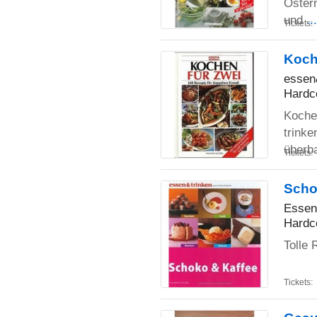
Ostern
und
..
Tickets:
Koch
essen
Hardc
Koche
trinke
überb
Tickets:
Scho
Essen
Hardc
Tolle 
Tickets: