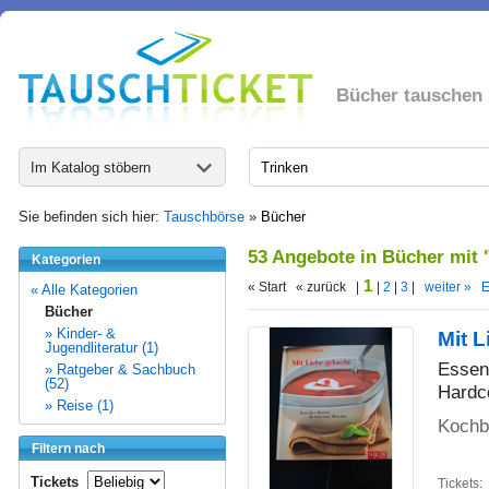
Bücher tauschen
Im Katalog stöbern
Sie befinden sich hier:
Tauschbörse
»
Bücher
53 Angebote in Bücher mit 
Kategorien
1
« Start « zurück |
|
2
|
3
|
weiter »
E
« Alle Kategorien
Bücher
» Kinder- &
Mit 
Jugendliteratur (1)
Essen
» Ratgeber & Sachbuch
(52)
Hardc
» Reise (1)
Kochb
Filtern nach
Tickets
Tickets: