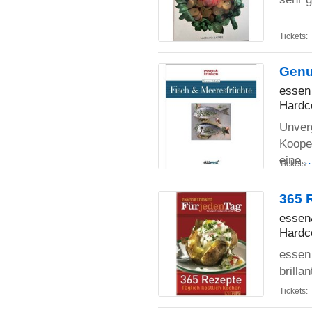
Tickets:
Genu
essen
Hardc
Unverg
Kooper
eine
.
Tickets:
365 
essen
Hardc
essen
brilla
Tickets: