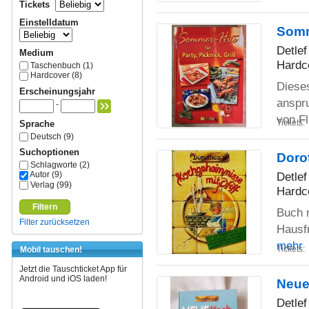
Tickets
Einstelldatum
Somme
Detlef
Medium
Hardc
Taschenbuch (1)
Hardcover (8)
Dieses
Erscheinungsjahr
anspru
-
von F
Tickets:
Sprache
Deutsch (9)
Suchoptionen
Doro
Schlagworte (2)
Detlef
Autor (9)
Verlag (99)
Hardc
Filtern
Buch 
Filter zurücksetzen
Hausfr
mehr
Tickets:
Mobil tauschen!
Jetzt die Tauschticket App für
Android und iOS laden!
Neue
Detlef