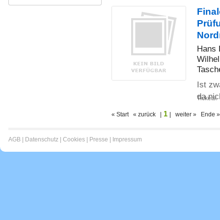
Fina
Prüf
Nord
Hans 
Wilhe
Tasch
Ist zw
da nich
Tickets:
1
« Start « zurück |
| weiter » Ende »
AGB
|
Datenschutz
|
Cookies
|
Presse
|
Impressum