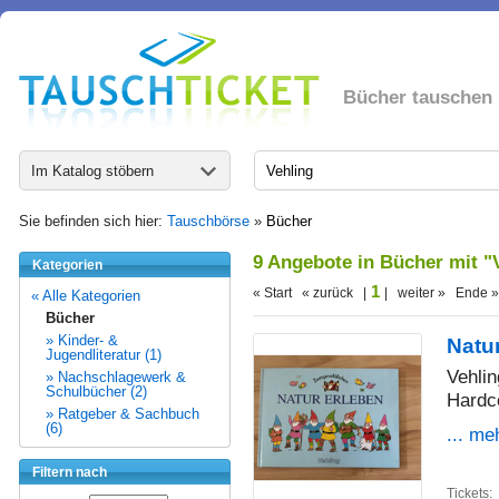
Bücher tauschen
Im Katalog stöbern
Sie befinden sich hier:
Tauschbörse
»
Bücher
9 Angebote in Bücher mit "
Kategorien
1
« Start « zurück |
| weiter » Ende »
« Alle Kategorien
Bücher
» Kinder- &
Natu
Jugendliteratur (1)
Vehlin
» Nachschlagewerk &
Schulbücher (2)
Hardc
» Ratgeber & Sachbuch
(6)
... me
Filtern nach
Tickets: