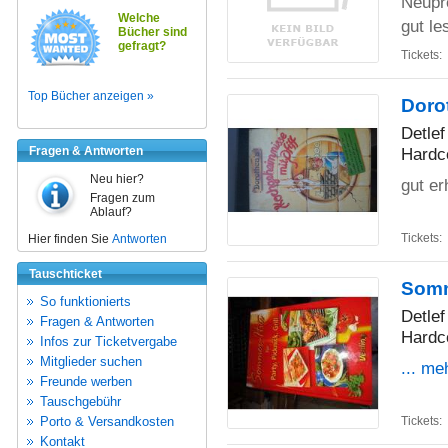
Neupr
Welche
gut le
Bücher sind
gefragt?
Tickets:
Top Bücher anzeigen »
Doro
Detlef
Fragen & Antworten
Hardc
Neu hier?
gut er
Fragen zum
Ablauf?
Tickets:
Hier finden Sie
Antworten
Tauschticket
Somme
So funktionierts
Detlef
Fragen & Antworten
Hardc
Infos zur Ticketvergabe
Mitglieder suchen
... me
Freunde werben
Tauschgebühr
Porto & Versandkosten
Tickets:
Kontakt