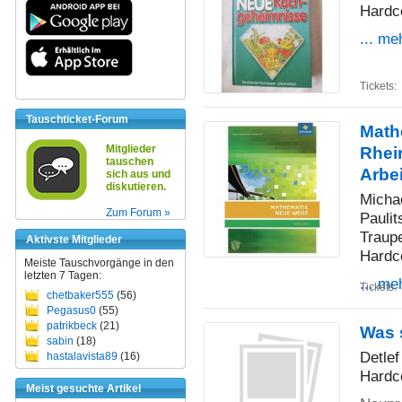
Hardc
... me
Tickets:
Tauschticket-Forum
Math
Mitglieder
Rhei
tauschen
Arbe
sich aus und
diskutieren.
Micha
Zum Forum »
Paulit
Traup
Aktivste Mitglieder
Hardc
Meiste Tauschvorgänge in den
letzten 7 Tagen:
... me
Tickets:
chetbaker555
(56)
Pegasus0
(55)
patrikbeck
(21)
Was 
sabin
(18)
Detlef
hastalavista89
(16)
Hardc
Meist gesuchte Artikel