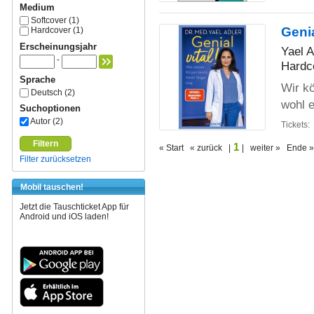
Medium
Softcover (1)
Genia
Hardcover (1)
Erscheinungsjahr
Yael A
-
Hardc
Sprache
Wir kö
Deutsch (2)
wohl e
Suchoptionen
Autor (2)
Tickets:
Filtern
1
« Start « zurück |
| weiter » Ende »
Filter zurücksetzen
Mobil tauschen!
Jetzt die Tauschticket App für
Android und iOS laden!