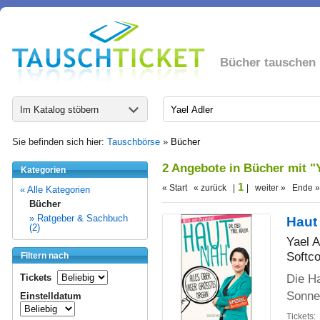
Bücher tauschen
Im Katalog stöbern
Sie befinden sich hier:
Tauschbörse
»
Bücher
2 Angebote in Bücher mit "
Kategorien
1
« Start « zurück |
| weiter » Ende »
« Alle Kategorien
Bücher
» Ratgeber & Sachbuch
Haut
(2)
Yael A
Softco
Filtern nach
Die Ha
Tickets
Sonne
Einstelldatum
Tickets: