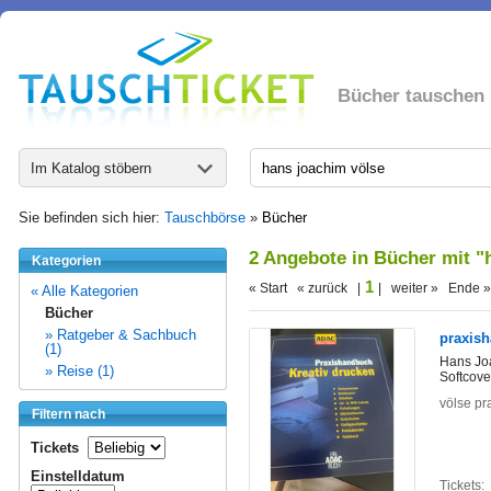
Bücher tauschen
Im Katalog stöbern
Sie befinden sich hier:
Tauschbörse
»
Bücher
2 Angebote in Bücher mit "
Kategorien
1
« Start « zurück |
| weiter » Ende »
« Alle Kategorien
Bücher
» Ratgeber & Sachbuch
praxish
(1)
Hans Jo
» Reise (1)
Softcove
völse pr
Filtern nach
Tickets
Einstelldatum
Tickets: