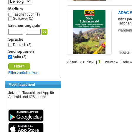
Medium
ADAC W
Taschenbuch (1)
Softcover (1)
hans joa
Taschen
Erscheinungsjahr
wanderf
-
Sprache
Deutsch (2)
Suchoptionen
Tickets:
Autor (2)
1
« Start « zurück |
| weiter » Ende »
Filtern
Filter zurücksetzen
Mobil tauschen!
Jetzt die Tauschticket App für
Android und iOS laden!