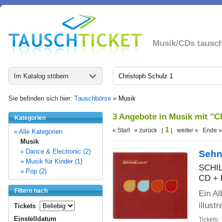
Musik/CDs tausc
Im Katalog stöbern
Sie befinden sich hier:
Tauschbörse
»
Musik
3 Angebote in Musik mit "C
Kategorien
1
« Start « zurück |
| weiter » Ende »
« Alle Kategorien
Musik
» Dance & Electronic (2)
Sehn
» Musik für Kinder (1)
SCHIL
» Pop (2)
CD + 
Filtern nach
Ein A
illust
Tickets
Einstelldatum
Tickets: