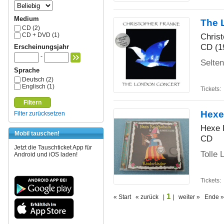
Medium
The 
CD (2)
Chris
CD + DVD (1)
CD (1
Erscheinungsjahr
-
Selte
Sprache
Deutsch (2)
Englisch (1)
Tickets:
Filtern
Hexe
Filter zurücksetzen
Hexe 
Mobil tauschen!
CD
Jetzt die Tauschticket App für
Tolle 
Android und iOS laden!
Tickets:
1
« Start « zurück |
| weiter » Ende »