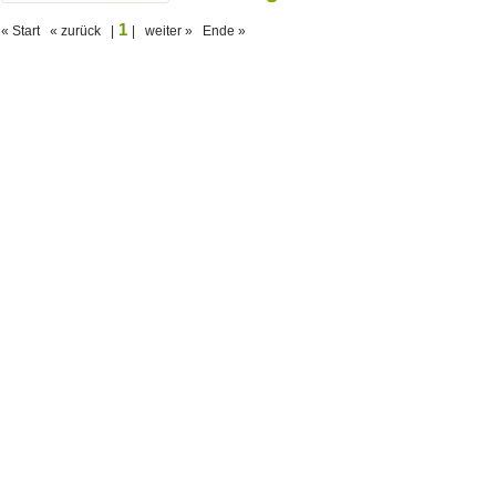
1
« Start « zurück |
| weiter » Ende »