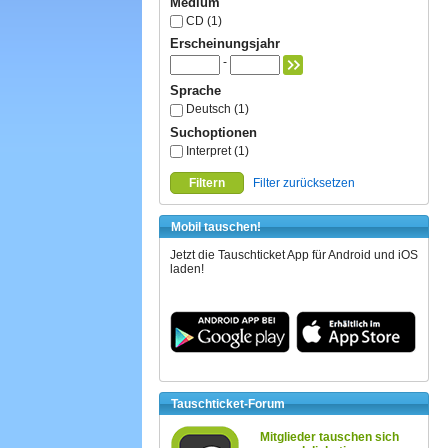
Medium
CD (1)
Erscheinungsjahr
-
Sprache
Deutsch (1)
Suchoptionen
Interpret (1)
Filtern
Filter zurücksetzen
Mobil tauschen!
Jetzt die Tauschticket App für Android und iOS
laden!
Tauschticket-Forum
Mitglieder tauschen sich