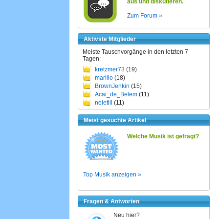
aus und diskutieren.
Zum Forum »
Aktivste Mitglieder
Meiste Tauschvorgänge in den letzten 7
Tagen:
kretzmer73
(19)
marillo
(18)
BrownJenkin
(15)
Acai_de_Belem
(11)
neletill
(11)
Meist gesuchte Artikel
Welche Musik ist gefragt?
Top Musik anzeigen »
Fragen & Antworten
Neu hier?