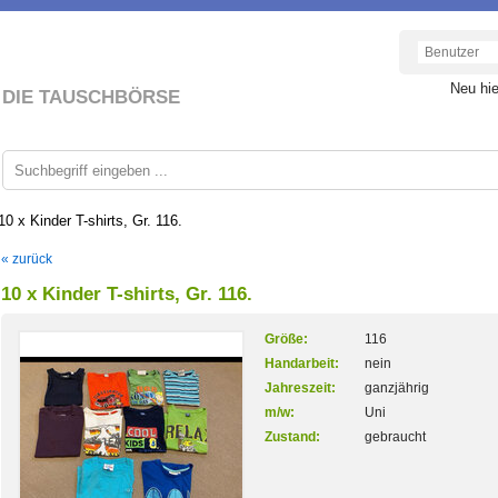
Neu hi
DIE TAUSCHBÖRSE
10 x Kinder T-shirts, Gr. 116.
« zurück
10 x Kinder T-shirts, Gr. 116.
Größe:
116
Handarbeit:
nein
Jahreszeit:
ganzjährig
m/w:
Uni
Zustand:
gebraucht