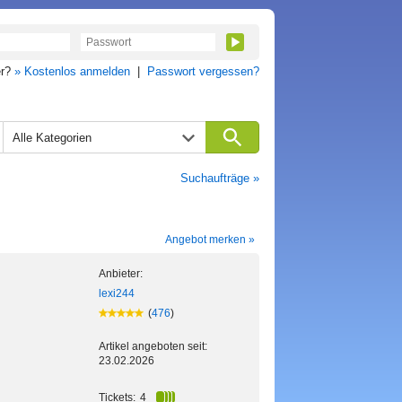
er?
» Kostenlos anmelden
|
Passwort vergessen?
Alle Kategorien
Suchaufträge »
Angebot merken »
Anbieter:
lexi244
(
476
)
Artikel angeboten seit:
23.02.2026
Tickets:
4