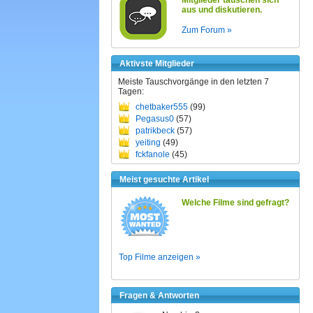
Mitglieder tauschen sich
aus und diskutieren.
Zum Forum »
Aktivste Mitglieder
Meiste Tauschvorgänge in den letzten 7
Tagen:
chetbaker555
(99)
Pegasus0
(57)
patrikbeck
(57)
yeiting
(49)
fckfanole
(45)
Meist gesuchte Artikel
Welche Filme sind gefragt?
Top Filme anzeigen »
Fragen & Antworten