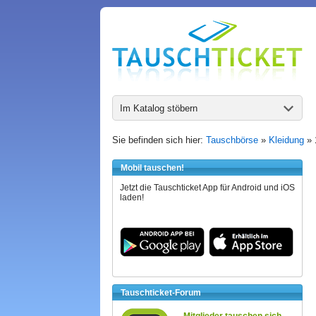
Im Katalog stöbern
Sie befinden sich hier:
Tauschbörse
»
Kleidung
»
Mobil tauschen!
Jetzt die Tauschticket App für Android und iOS
laden!
Tauschticket-Forum