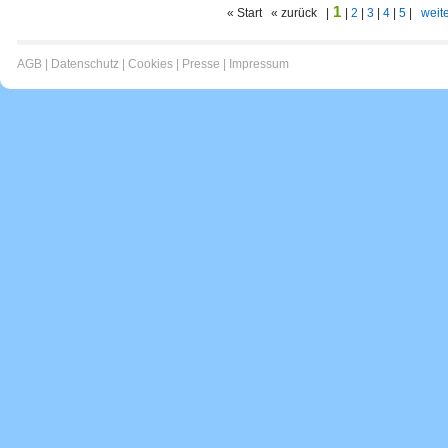
1
« Start « zurück |
|
2
|
3
|
4
|
5
|
weite
AGB
|
Datenschutz
|
Cookies
|
Presse
|
Impressum