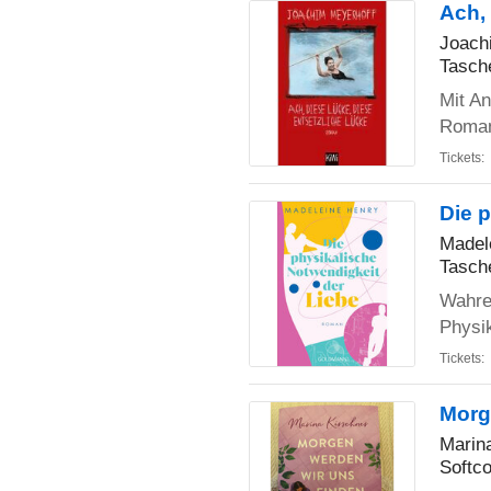
Ach,
Joach
Tasch
Mit A
Roman
Tickets:
Die 
Madel
Tasch
Wahre
Physi
Tickets:
Morg
Marin
Softc