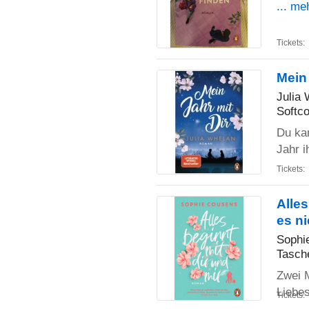
... me
Tickets:
Mein
Julia
Softco
Du kan
Jahr 
Tickets:
Alle
es ni
Sophi
Tasch
Zwei 
Liebe
Tickets: