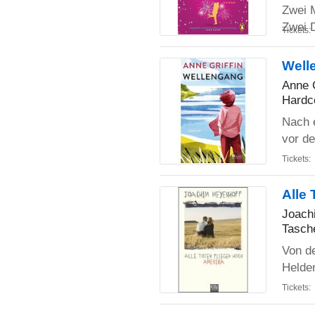
Zwei 
Zwei 
Tickets:
Well
Anne G
Hardc
Nach e
vor de
Tickets:
Alle 
Joach
Tasch
Von de
Helden
Tickets: