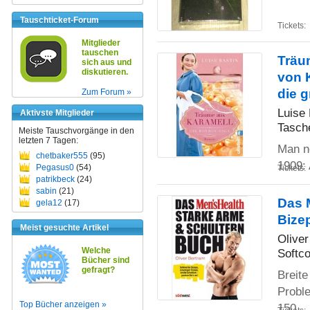
Tauschticket-Forum
Tickets:
Mitglieder
tauschen
Träu
sich aus und
diskutieren.
von 
die 
Zum Forum »
Luise 
Aktivste Mitglieder
Tasch
Meiste Tauschvorgänge in den
letzten 7 Tagen:
Man n
chetbaker555
(95)
1909:
Pegasus0
(54)
Tickets:
patrikbeck
(24)
sabin
(21)
Das 
gela12
(17)
Bizep
Meist gesuchte Artikel
Olive
Welche
Softco
Bücher sind
gefragt?
Breit
Probl
Top Bücher anzeigen »
150
..