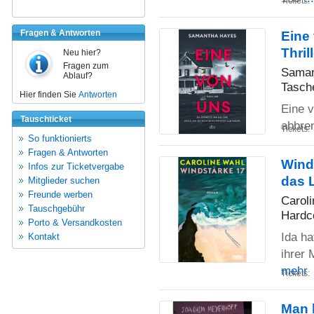
Tickets:
Fragen & Antworten
Eine 
Thril
Neu hier?
Fragen zum
Saman
Ablauf?
Tasch
Hier finden Sie
Antworten
Eine v
Tauschticket
abbre
Tickets:
So funktionierts
Fragen & Antworten
Wind
Infos zur Ticketvergabe
das 
Mitglieder suchen
Freunde werben
Carol
Tauschgebühr
Hardc
Porto & Versandkosten
Ida ha
Kontakt
ihrer 
mehr
Tickets:
Man 