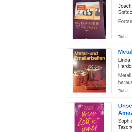
Joach
Softco
Fortse
Tickets:
Metal
Linda
Hardc
Metall
herau
Tickets:
Unser
Amaz
Sophi
Tasch