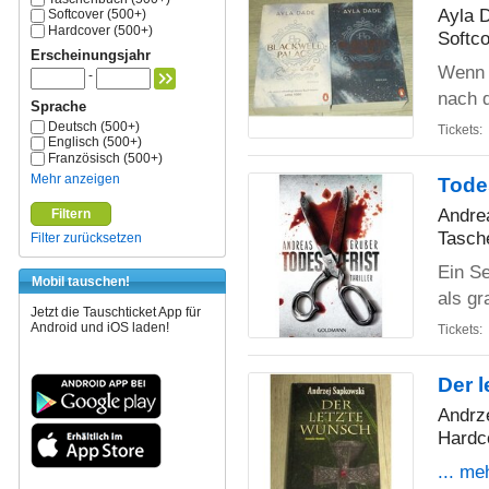
Ayla 
Softcover (500+)
Hardcover (500+)
Softco
Erscheinungsjahr
Wenn e
-
nach 
Sprache
Deutsch (500+)
Tickets:
Englisch (500+)
Französisch (500+)
Mehr anzeigen
Todes
Andre
Filtern
Tasch
Filter zurücksetzen
Ein Se
Mobil tauschen!
als gr
Jetzt die Tauschticket App für
Android und iOS laden!
Tickets:
Der l
Andrz
Hardc
... me