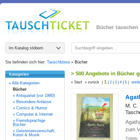
Bücher tauschen
Im Katalog stöbern
Sie befinden sich hier:
Tauschbörse
»
Bücher
> 500 Angebote in Bücher 
Kategorien
1
« Start « zurück |
|
2
|
3
|
4
|
5
|
weite
« Alle Kategorien
Bücher
» Antiquariat (vor 1980)
Agat
» Besondere Anlässe
M. C.
» Comics & Humor
Tasch
» Computer & Internet
» Fremdsprachige
Agatha
Bücher
zum V
» Geisteswissenschaft,
Kunst & Musik
Tickets: