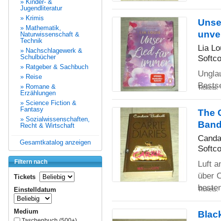
» Kinder- &
Jugendliteratur
» Krimis
Unse
» Mathematik,
unve
Naturwissenschaft &
Technik
Lia Lo
» Nachschlagewerk &
Schulbücher
Softco
» Ratgeber & Sachbuch
Ungla
» Reise
Bestse
» Romane &
Tickets:
Erzählungen
» Science Fiction &
Fantasy
The C
» Sozialwissenschaften,
Band
Recht & Wirtschaft
Canda
Gesamtkatalog anzeigen
Softco
Filtern nach
Luft 
über C
Tickets
beste
Einstelldatum
Tickets:
Medium
Black
Taschenbuch (500+)