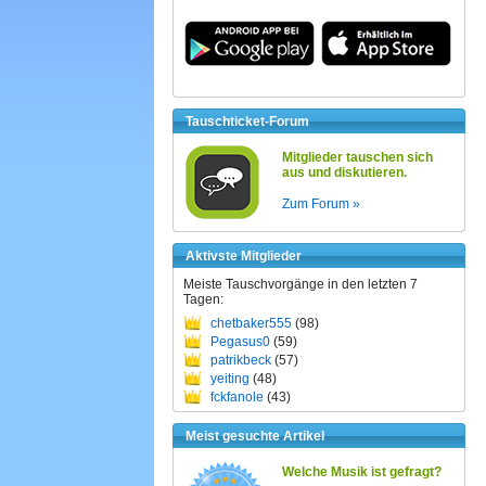
Tauschticket-Forum
Mitglieder tauschen sich
aus und diskutieren.
Zum Forum »
Aktivste Mitglieder
Meiste Tauschvorgänge in den letzten 7
Tagen:
chetbaker555
(98)
Pegasus0
(59)
patrikbeck
(57)
yeiting
(48)
fckfanole
(43)
Meist gesuchte Artikel
Welche Musik ist gefragt?