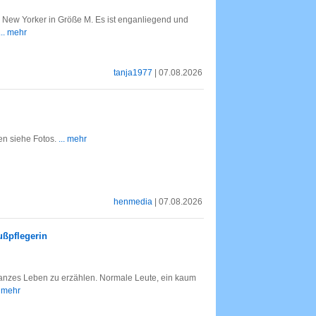
 New Yorker in Größe M. Es ist enganliegend und
... mehr
tanja1977
| 07.08.2026
n siehe Fotos.
... mehr
henmedia
| 07.08.2026
ußpflegerin
ganzes Leben zu erzählen. Normale Leute, ein kaum
. mehr