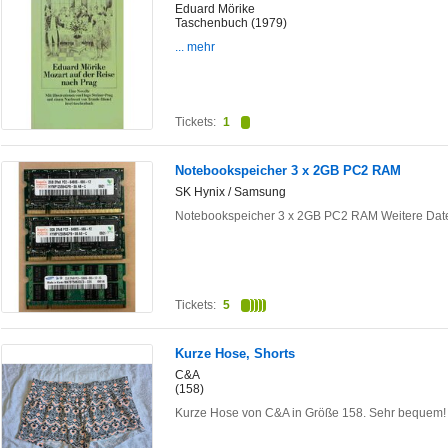
Eduard Mörike
Taschenbuch (1979)
... mehr
Tickets:
1
Notebookspeicher 3 x 2GB PC2 RAM
SK Hynix / Samsung
Notebookspeicher 3 x 2GB PC2 RAM Weitere Date
Tickets:
5
Kurze Hose, Shorts
C&A
(158)
Kurze Hose von C&A in Größe 158. Sehr bequem!