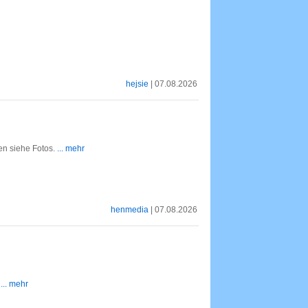
hejsie
| 07.08.2026
n siehe Fotos.
... mehr
henmedia
| 07.08.2026
... mehr