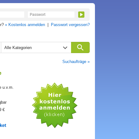
er?
» Kostenlos anmelden
|
Passwort vergessen?
Alle Kategorien
Suchaufträge »
e
e u.v.m.
gbar
9 €
ket