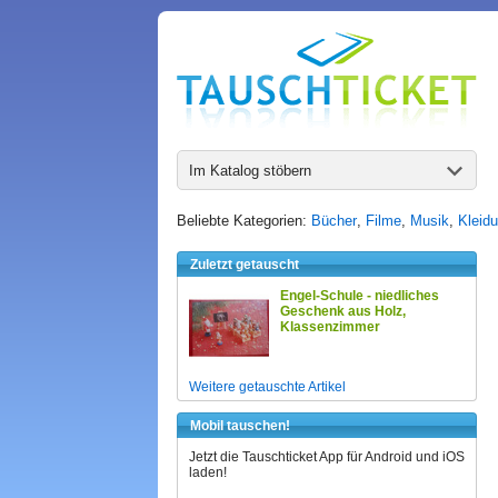
Im Katalog stöbern
Beliebte Kategorien:
Bücher
,
Filme
,
Musik
,
Kleid
Zuletzt getauscht
Engel-Schule - niedliches
Geschenk aus Holz,
Klassenzimmer
Weitere getauschte Artikel
Mobil tauschen!
Jetzt die Tauschticket App für Android und iOS
laden!