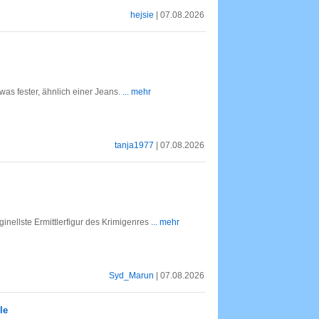
hejsie
| 07.08.2026
as fester, ähnlich einer Jeans.
... mehr
tanja1977
| 07.08.2026
ginellste Ermittlerfigur des Krimigenres
... mehr
Syd_Marun
| 07.08.2026
le