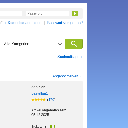
er?
» Kostenlos anmelden
|
Passwort vergessen?
Alle Kategorien
Suchaufträge »
Angebot merken »
Anbieter:
Bastelfan1
(
470
)
Artikel angeboten seit:
05.12.2025
Tickets:
3