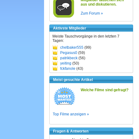
Mitglieder tauschen sich
aus und diskutieren.
Zum Forum »
Aktivste Mitglieder
Meiste Tauschvorgänge in den letzten 7
Tagen:
chetbaker555
(99)
Pegasus0
(59)
patrikbeck
(56)
yeiting
(50)
fckfanole
(43)
Meist gesuchte Artikel
Welche Filme sind gefragt?
Top Filme anzeigen »
Fragen & Antworten