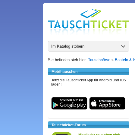
Im Katalog stöbern
Sie befinden sich hier:
Tauschbörse
»
Basteln & 
Mobil tauschen!
Jetzt die Tauschticket App für Android und iOS
laden!
Tauschticket-Forum