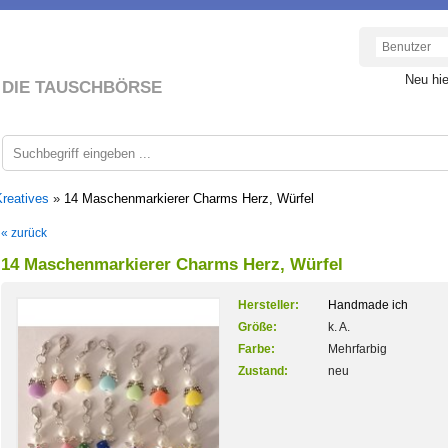
Neu hi
DIE TAUSCHBÖRSE
Kreatives
»
14 Maschenmarkierer Charms Herz, Würfel
« zurück
14 Maschenmarkierer Charms Herz, Würfel
Hersteller:
Handmade ich
Größe:
k. A.
Farbe:
Mehrfarbig
Zustand:
neu