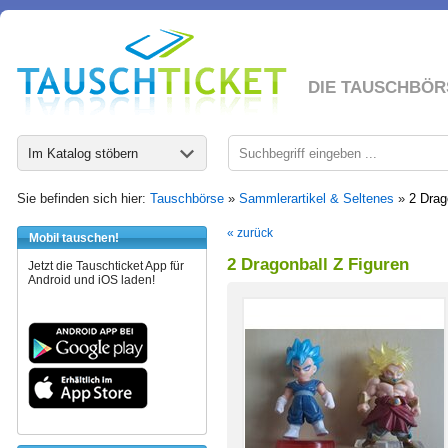
DIE TAUSCHBÖR
Im Katalog stöbern
Sie befinden sich hier:
Tauschbörse
»
Sammlerartikel & Seltenes
»
2 Drag
« zurück
Mobil tauschen!
2 Dragonball Z Figuren
Jetzt die Tauschticket App für
Android und iOS laden!