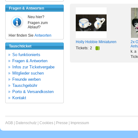
Fragen & Antworten
Neu hier?
Fragen zum
Ablauf?
Hier finden Sie
Antworten
Holly Hobbie Miniaturen
2x 
Tauschticket
Anh
Tickets:
2
k. a
So funktionierts
Tick
Fragen & Antworten
Infos zur Ticketvergabe
Mitglieder suchen
Freunde werben
Tauschgebühr
Porto & Versandkosten
Kontakt
AGB
|
Datenschutz
|
Cookies
|
Presse
|
Impressum