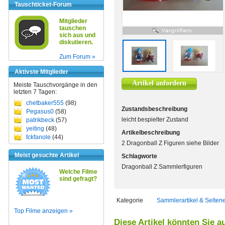
Tauschticket-Forum
Mitglieder
tauschen
sich aus und
diskutieren.
Zum Forum »
Aktivste Mitglieder
Artikel anfordern
Meiste Tauschvorgänge in den
letzten 7 Tagen:
chetbaker555
(98)
Zustandsbeschreibung
Pegasus0
(58)
leicht bespielter Zustand
patrikbeck
(57)
yeiting
(48)
Artikelbeschreibung
fckfanole
(44)
2 Dragonball Z Figuren siehe Bilder
Meist gesuchte Artikel
Schlagworte
Dragonball Z Sammlerfiguren
Welche Filme
sind gefragt?
Kategorie
Sammlerartikel & Selten
Top Filme anzeigen »
Diese Artikel könnten Sie a