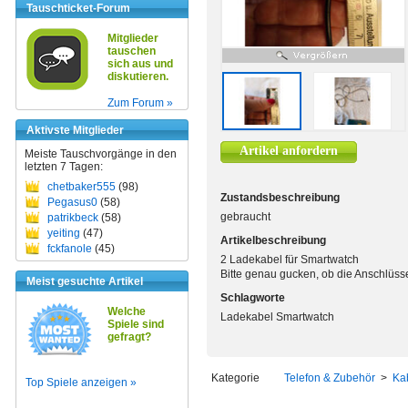
Tauschticket-Forum
Mitglieder
tauschen
sich aus und
diskutieren.
Zum Forum »
Aktivste Mitglieder
Artikel anfordern
Meiste Tauschvorgänge in den
letzten 7 Tagen:
chetbaker555
(98)
Zustandsbeschreibung
Pegasus0
(58)
gebraucht
patrikbeck
(58)
yeiting
(47)
Artikelbeschreibung
fckfanole
(45)
2 Ladekabel für Smartwatch
Bitte genau gucken, ob die Anschlüsse
Meist gesuchte Artikel
Schlagworte
Welche
Ladekabel Smartwatch
Spiele sind
gefragt?
Kategorie
Telefon & Zubehör
>
Ka
Top Spiele anzeigen »