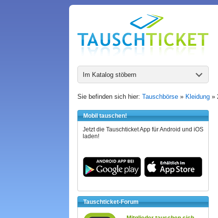
Im Katalog stöbern
Sie befinden sich hier:
Tauschbörse
»
Kleidung
»
Mobil tauschen!
Jetzt die Tauschticket App für Android und iOS
laden!
Tauschticket-Forum