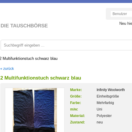
Neu hi
DIE TAUSCHBÖRSE
2 Multifunktionstuch schwarz blau
« zurück
2 Multifunktionstuch schwarz blau
Marke:
Infinity Woolworth
Größe:
Einheitsgröße
Farbe:
Mehrfarbig
m/w:
Uni
Material:
Polyester
Zustand:
neu