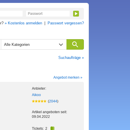
er?
» Kostenlos anmelden
|
Passwort vergessen?
Alle Kategorien
Suchaufträge »
Angebot merken »
Anbieter:
Aikoo
(
2044
)
Artikel angeboten seit:
09.04.2022
Tickets:
2