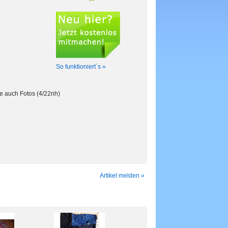
So funktioniert´s »
e auch Fotos (4/22nh)
Artikel melden »