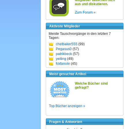
Mitglieder tauschen sich
aus und diskutieren.
Zum Forum »
Aktivste Mitglieder
Meiste Tauschvorgänge in den letzten 7
Tagen:
chetbaker555
(99)
Pegasus0
(57)
patrikbeck
(57)
yeiting
(49)
fckfanole
(45)
Meist gesuchte Artikel
Welche Bücher sind
gefragt?
Top Bücher anzeigen »
Fragen & Antworten