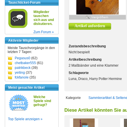
Tauschticket-Forum
Mitglieder
tauschen
sich aus und
diskutieren.
Artikel anfordern
Zum Forum »
Aktivste Mitglieder
Zustandsbeschreibung
Meiste Tauschvorgänge in den
letzten 7 Tagen:
Nicht bespielt
Pegasus0
(62)
Artikelbeschreibung
chetbaker555
(61)
2 Maßbänder und eine Klammer
patrikbeck
(39)
yeiting
(37)
Schlagworte
fckfanole
(35)
Luna, Draco, Harry Potter Hermine
Meist gesuchte Artikel
Welche
Kategorie
Sammlerartikel & Selten
Spiele sind
gefragt?
Diese Artikel könnten Sie a
Top Spiele anzeigen »