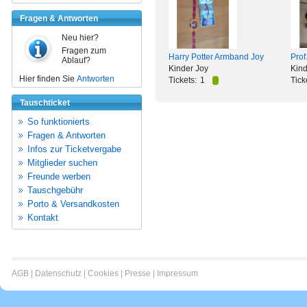
Fragen & Antworten
Neu hier?
Fragen zum
Harry Potter Armband Joy
Prof
Ablauf?
Kinder Joy
Kind
Hier finden Sie
Antworten
Tickets:
1
Tick
Tauschticket
So funktionierts
Fragen & Antworten
Infos zur Ticketvergabe
Mitglieder suchen
Freunde werben
Tauschgebühr
Porto & Versandkosten
Kontakt
AGB
|
Datenschutz
|
Cookies
|
Presse
|
Impressum