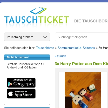
DIE TAUSCHBÖR
Im Katalog stöbern
Sie befinden sich hier:
Tauschbörse
»
Sammlerartikel & Seltenes
»
3x Har
« zurück
Mobil tauschen!
3x Harry Potter aus Dem Ki
Jetzt die Tauschticket App für
Android und iOS laden!