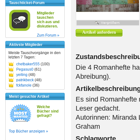
Tauschticket-Forum
Mitglieder
tauschen
sich aus und
diskutieren.
Artikel anfordern
Zum Forum »
Aktivste Mitglieder
Meiste Tauschvorgänge in den
Zustandsbeschreib
letzten 7 Tagen:
chetbaker555
(100)
Die 4 Romanhefte ha
Pegasus0
(61)
yeiting
(48)
Abreibung).
patrikbeck
(48)
fckfanole
(36)
Artikelbeschreibun
Meist gesuchte Artikel
Es sind Romanhefte m
Leser gedacht.
Welche
Bücher sind
gefragt?
Autorinnen: Miranda 
Graham
Top Bücher anzeigen »
Schlagworte