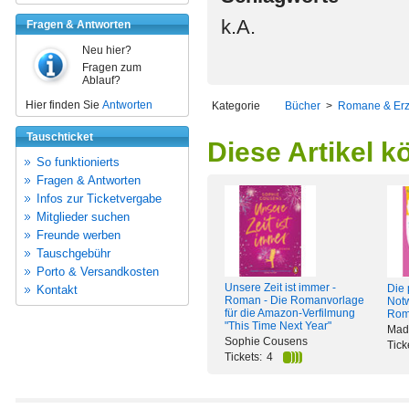
k.A.
Fragen & Antworten
Neu hier?
Fragen zum
Ablauf?
Hier finden Sie
Antworten
Kategorie
Bücher
>
Romane & Er
Tauschticket
Diese Artikel k
So funktionierts
Fragen & Antworten
Infos zur Ticketvergabe
Mitglieder suchen
Freunde werben
Tauschgebühr
Porto & Versandkosten
Unsere Zeit ist immer -
Die 
Kontakt
Roman - Die Romanvorlage
Notw
für die Amazon-Verfilmung
Rom
"This Time Next Year"
Mad
Sophie Cousens
Tick
Tickets:
4