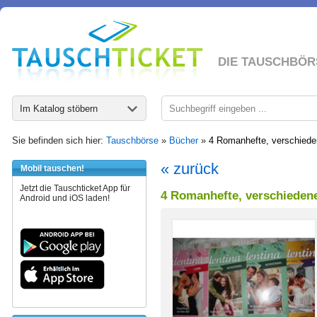
DIE TAUSCHBÖR
Im Katalog stöbern
Sie befinden sich hier:
Tauschbörse
»
Bücher
»
4 Romanhefte, verschieden
« zurück
Mobil tauschen!
Jetzt die Tauschticket App für
4 Romanhefte, verschiedene,
Android und iOS laden!