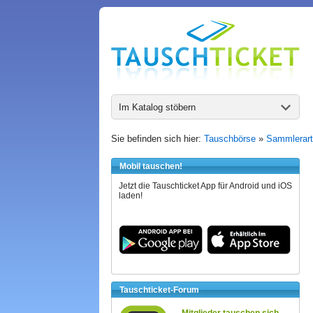
Im Katalog stöbern
Sie befinden sich hier:
Tauschbörse
»
Sammlerart
Mobil tauschen!
Jetzt die Tauschticket App für Android und iOS
laden!
Tauschticket-Forum