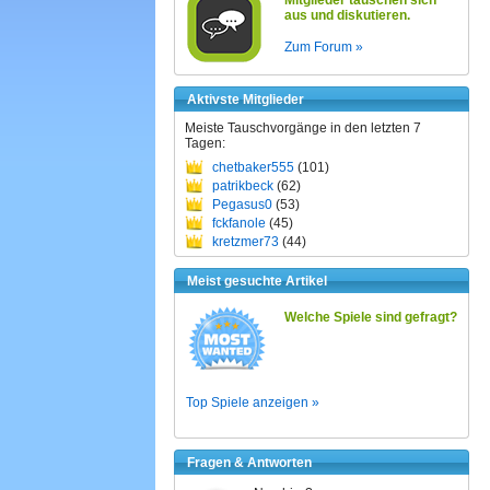
Mitglieder tauschen sich
aus und diskutieren.
Zum Forum »
Aktivste Mitglieder
Meiste Tauschvorgänge in den letzten 7
Tagen:
chetbaker555
(101)
patrikbeck
(62)
Pegasus0
(53)
fckfanole
(45)
kretzmer73
(44)
Meist gesuchte Artikel
Welche Spiele sind gefragt?
Top Spiele anzeigen »
Fragen & Antworten