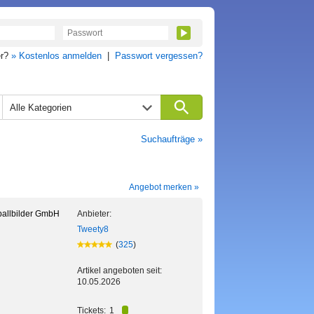
er?
» Kostenlos anmelden
|
Passwort vergessen?
Alle Kategorien
Suchaufträge »
Angebot merken »
allbilder GmbH
Anbieter:
Tweety8
(
325
)
Artikel angeboten seit:
10.05.2026
Tickets:
1