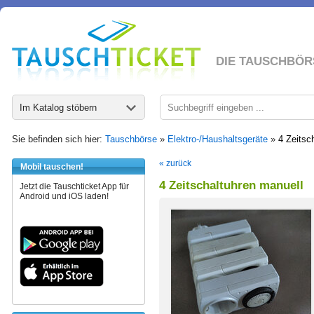
DIE TAUSCHBÖR
Im Katalog stöbern
Sie befinden sich hier:
Tauschbörse
»
Elektro-/Haushaltsgeräte
»
4 Zeitsc
« zurück
Mobil tauschen!
4 Zeitschaltuhren manuell
Jetzt die Tauschticket App für
Android und iOS laden!