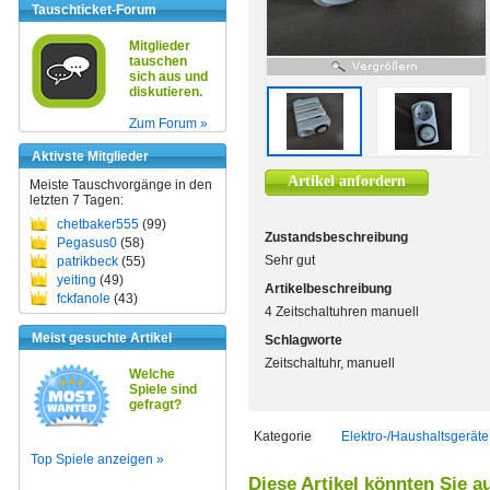
Tauschticket-Forum
Mitglieder
tauschen
sich aus und
diskutieren.
Zum Forum »
Aktivste Mitglieder
Artikel anfordern
Meiste Tauschvorgänge in den
letzten 7 Tagen:
chetbaker555
(99)
Zustandsbeschreibung
Pegasus0
(58)
Sehr gut
patrikbeck
(55)
yeiting
(49)
Artikelbeschreibung
fckfanole
(43)
4 Zeitschaltuhren manuell
Meist gesuchte Artikel
Schlagworte
Zeitschaltuhr, manuell
Welche
Spiele sind
gefragt?
Kategorie
Elektro-/Haushaltsgeräte
Top Spiele anzeigen »
Diese Artikel könnten Sie a