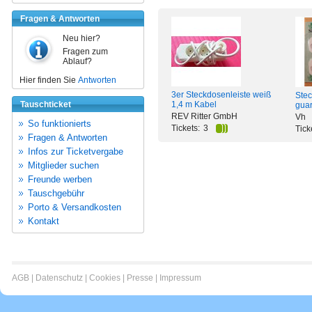
Fragen & Antworten
Neu hier?
Fragen zum
Ablauf?
Hier finden Sie
Antworten
3er Steckdosenleiste weiß
Stec
Tauschticket
1,4 m Kabel
gua
REV Ritter GmbH
Vh
So funktionierts
Tickets:
3
Tick
Fragen & Antworten
Infos zur Ticketvergabe
Mitglieder suchen
Freunde werben
Tauschgebühr
Porto & Versandkosten
Kontakt
AGB
|
Datenschutz
|
Cookies
|
Presse
|
Impressum