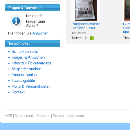
Fragen & Antworten
Neu hier?
Fragen zum
Rollgabelschlüssel
Gumm
Ablauf?
Steckschlüssel
Selb
und
Youfound
Hier finden Sie
Antworten
Tickets:
2
Tick
Tauschticket
So funktionierts
Fragen & Antworten
Infos zur Ticketvergabe
Mitglieder suchen
Freunde werben
Tauschgebühr
Porto & Versandkosten
Kontakt
AGB
|
Datenschutz
|
Cookies
|
Presse
|
Impressum