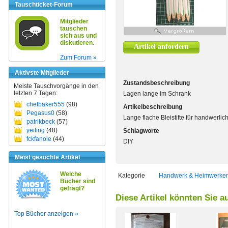
Tauschticket-Forum
Mitglieder
tauschen
sich aus und
diskutieren.
Artikel anfordern
Zum Forum »
Aktivste Mitglieder
Zustandsbeschreibung
Meiste Tauschvorgänge in den
letzten 7 Tagen:
Lagen lange im Schrank
chetbaker555
(98)
Artikelbeschreibung
Pegasus0
(58)
Lange flache Bleistifte für handwerli
patrikbeck
(57)
yeiting
(48)
Schlagworte
fckfanole
(44)
DIY
Meist gesuchte Artikel
Welche
Kategorie
Handwerk & Heimwerke
Bücher sind
gefragt?
Diese Artikel könnten Sie a
Top Bücher anzeigen »