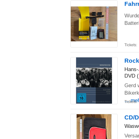
Fahr
Wurde 
Batter
Tickets:
Rock
Hans-
DVD (
Gerd 
Bikerk
... me
Tickets:
CD/D
Waswe
Versa