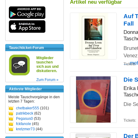
Artikel neu verfügbar
Auf 
Fall
Donna
Tasch
Brunet
Tauschticket-Forum
Venezi
Mitglieder
... me
tauschen
Tickets:
sich aus und
diskutieren.
Die 
Zum Forum »
Erika
Aktivste Mitglieder
Tasch
Meiste Tauschvorgänge in den
letzten 7 Tagen:
Die S
chetbaker555
(101)
patrikbeck
(62)
Pegasus0
(53)
Tickets:
fckfanole
(45)
kretzmer73
(44)
Der B