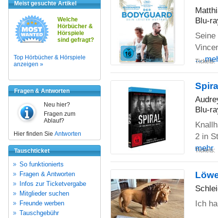
Meist gesuchte Artikel
Matth
Blu-ra
Welche
Hörbücher &
Hörspiele
Seine 
sind gefragt?
Vincen
Top Hörbücher & Hörspiele
... me
Tickets:
anzeigen »
Spira
Fragen & Antworten
Audrey
Neu hier?
Blu-ra
Fragen zum
Ablauf?
Knallh
Hier finden Sie
Antworten
2 in S
mehr
Tickets:
Tauschticket
So funktionierts
Löwe
Fragen & Antworten
Infos zur Ticketvergabe
Schle
Mitglieder suchen
Ich h
Freunde werben
Tauschgebühr