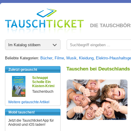
DIE TAUSCHBÖR
Im Katalog stöbern
Beliebte Kategorien:
Bücher
,
Filme
,
Musik
,
Kleidung
,
Elektro-/Haushaltsge
Tauschen bei Deutschlands
Zuletzt getauscht
Schnappt
Scholle Ein
Küsten-Krimi
Taschenbuch
Weitere getauschte Artikel
Mobil tauschen!
Jetzt die Tauschticket App für
Android und iOS laden!