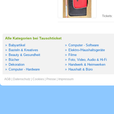
Tickets:
Alle Kategorien bei Tauschticket
Babyartikel
Computer - Software
Basteln & Kreatives
Elektro-/Haushaltsgeräte
Beauty & Gesundheit
Filme
Bücher
Foto, Video, Audio & Hi-Fi
Dekoration
Handwerk & Heimwerken
Computer - Hardware
Haushalt & Büro
AGB
|
Datenschutz
|
Cookies
|
Presse
|
Impressum