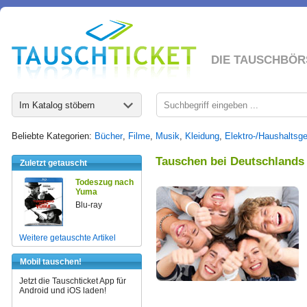
DIE TAUSCHBÖR
Im Katalog stöbern
Beliebte Kategorien:
Bücher
,
Filme
,
Musik
,
Kleidung
,
Elektro-/Haushaltsge
Tauschen bei Deutschlands
Zuletzt getauscht
Todeszug nach
Yuma
Blu-ray
Weitere getauschte Artikel
Mobil tauschen!
Jetzt die Tauschticket App für
Android und iOS laden!