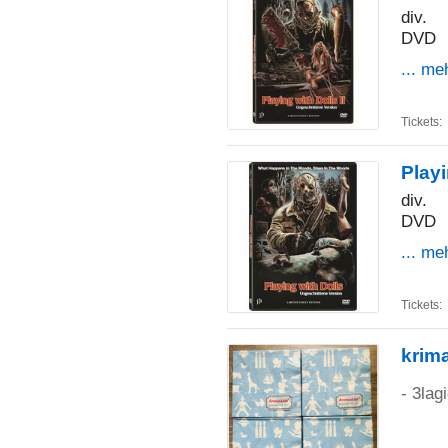
div.
DVD
... me
Tickets:
Playi
div.
DVD
... me
Tickets:
krima
- 3lag