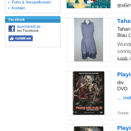
Porto & Versandkosten
große
Tickets:
Kontakt
Facebook
Taha
tauschticket.de
Tahari
bei Facebook
Blau 
Wunde
sonnig
Look 
Tickets:
Playi
div.
DVD
... me
Tickets:
Playi