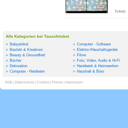
Tickets:
Alle Kategorien bei Tauschticket
Babyartikel
Computer - Software
Basteln & Kreatives
Elektro-/Haushaltsgeräte
Beauty & Gesundheit
Filme
Bücher
Foto, Video, Audio & Hi-Fi
Dekoration
Handwerk & Heimwerken
Computer - Hardware
Haushalt & Büro
AGB
|
Datenschutz
|
Cookies
|
Presse
|
Impressum