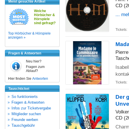
Meist gesuchte Artikel
CD (2
Welche
... me
Hörbücher &
Hörspiele
sind gefragt?
Tickets:
Top Hörbücher & Hörspiele
anzeigen »
Mada
Pierre
Fragen & Antworten
Tasch
Neu hier?
Isabel
Fragen zum
Ablauf?
kontak
Hier finden Sie
Antworten
Tickets:
Tauschticket
Der 
So funktionierts
Fragen & Antworten
Unve
Infos zur Ticketvergabe
Volker
Mitglieder suchen
CD (2
Freunde werben
Tauschgebühr
Charm