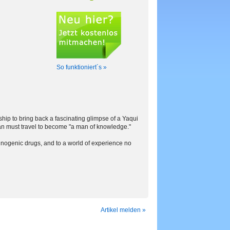
So funktioniert´s »
hip to bring back a fascinating glimpse of a Yaqui
 man must travel to become "a man of knowledge."
inogenic drugs, and to a world of experience no
Artikel melden »