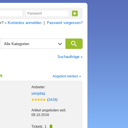
er?
» Kostenlos anmelden
|
Passwort vergessen?
Alle Kategorien
Suchaufträge »
n
Angebot merken »
Anbieter:
yangdag
(
3428
)
Artikel angeboten seit:
08.10.2016
Tickets:
1