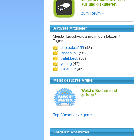
Mitglieder tauschen sich
aus und diskutieren.
Zum Forum »
Aktivste Mitglieder
Meiste Tauschvorgänge in den letzten 7
Tagen:
chetbaker555
(98)
Pegasus0
(58)
patrikbeck
(58)
yeiting
(47)
fckfanole
(45)
Meist gesuchte Artikel
Welche Bücher sind
gefragt?
Top Bücher anzeigen »
Fragen & Antworten