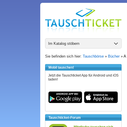
Im Katalog stöbern
Sie befinden sich hier:
Tauschbörse
»
Bücher
»
A 
Mobil tauschen!
Jetzt die Tauschticket App für Android und iOS
laden!
Tauschticket-Forum