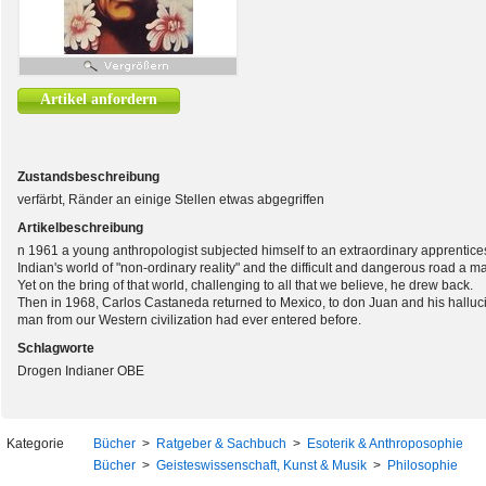
Artikel anfordern
Zustandsbeschreibung
verfärbt, Ränder an einige Stellen etwas abgegriffen
Artikelbeschreibung
n 1961 a young anthropologist subjected himself to an extraordinary apprentices
Indian's world of "non-ordinary reality" and the difficult and dangerous road a
Yet on the bring of that world, challenging to all that we believe, he drew back.
Then in 1968, Carlos Castaneda returned to Mexico, to don Juan and his halluc
man from our Western civilization had ever entered before.
Schlagworte
Drogen Indianer OBE
Kategorie
Bücher
>
Ratgeber & Sachbuch
>
Esoterik & Anthroposophie
Bücher
>
Geisteswissenschaft, Kunst & Musik
>
Philosophie