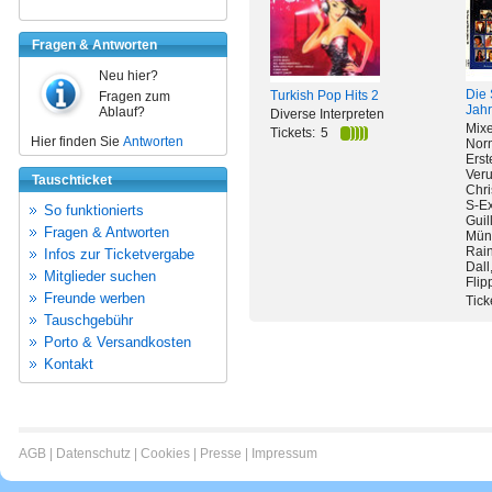
Fragen & Antworten
Neu hier?
Die 
Turkish Pop Hits 2
Fragen zum
Jahr
Ablauf?
Diverse Interpreten
Mixe
Tickets:
5
Hier finden Sie
Antworten
Norm
Erst
Veru
Tauschticket
Chri
S-Ex
So funktionierts
Guil
Fragen & Antworten
Münc
Rain
Infos zur Ticketvergabe
Dall
Mitglieder suchen
Flip
Freunde werben
Tick
Tauschgebühr
Porto & Versandkosten
Kontakt
AGB
|
Datenschutz
|
Cookies
|
Presse
|
Impressum