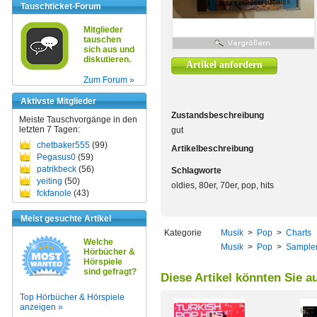
Tauschticket-Forum
Mitglieder
tauschen
sich aus und
diskutieren.
Artikel anfordern
Zum Forum »
Aktivste Mitglieder
Zustandsbeschreibung
Meiste Tauschvorgänge in den
letzten 7 Tagen:
gut
chetbaker555
(99)
Artikelbeschreibung
Pegasus0
(59)
patrikbeck
(56)
Schlagworte
yeiting
(50)
oldies, 80er, 70er, pop, hits
fckfanole
(43)
Meist gesuchte Artikel
Kategorie
Musik
>
Pop
>
Charts
Welche
Musik
>
Pop
>
Sample
Hörbücher &
Hörspiele
sind gefragt?
Diese Artikel könnten Sie a
Top Hörbücher & Hörspiele
anzeigen »