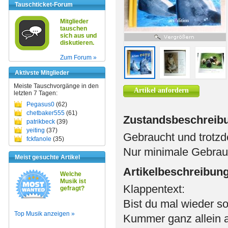
Tauschticket-Forum
Mitglieder
tauschen
sich aus und
diskutieren.
Zum Forum »
Aktivste Mitglieder
Meiste Tauschvorgänge in den
Artikel anfordern
letzten 7 Tagen:
Pegasus0
(62)
chetbaker555
(61)
Zustandsbeschreib
patrikbeck
(39)
yeiting
(37)
Gebraucht und trotzd
fckfanole
(35)
Nur minimale Gebrau
Meist gesuchte Artikel
Artikelbeschreibun
Welche
Musik ist
Klappentext:
gefragt?
Bist du mal wieder so
Top Musik anzeigen »
Kummer ganz allein a