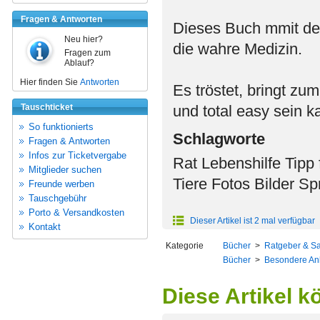
Fragen & Antworten
Dieses Buch mmit den
Neu hier?
die wahre Medizin.
Fragen zum
Ablauf?
Hier finden Sie
Antworten
Es tröstet, bringt z
Tauschticket
und total easy sein k
So funktionierts
Schlagworte
Fragen & Antworten
Infos zur Ticketvergabe
Rat Lebenshilfe Tipp 
Mitglieder suchen
Tiere Fotos Bilder S
Freunde werben
Tauschgebühr
Porto & Versandkosten
Dieser Artikel ist 2 mal verfügbar
Kontakt
Kategorie
Bücher
>
Ratgeber & S
Bücher
>
Besondere An
Diese Artikel k