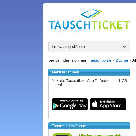
Im Katalog stöbern
Sie befinden sich hier:
Tauschbörse
»
Bücher
»
A
Mobil tauschen!
Jetzt die Tauschticket App für Android und iOS
laden!
Tauschticket-Forum