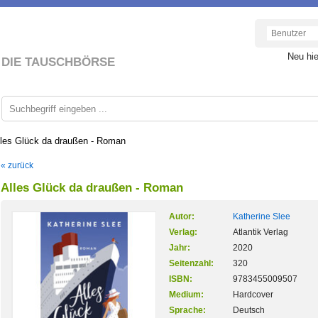
Neu hi
DIE TAUSCHBÖRSE
lles Glück da draußen - Roman
« zurück
Alles Glück da draußen - Roman
Autor:
Katherine Slee
Verlag:
Atlantik Verlag
Jahr:
2020
Seitenzahl:
320
ISBN:
9783455009507
Medium:
Hardcover
Sprache:
Deutsch