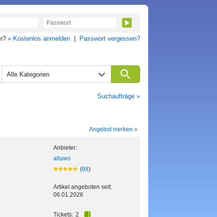
er?
» Kostenlos anmelden
|
Passwort vergessen?
Alle Kategorien
Suchaufträge »
Angebot merken »
Anbieter:
alluwo
(
68
)
Artikel angeboten seit:
06.01.2026
Tickets:
2