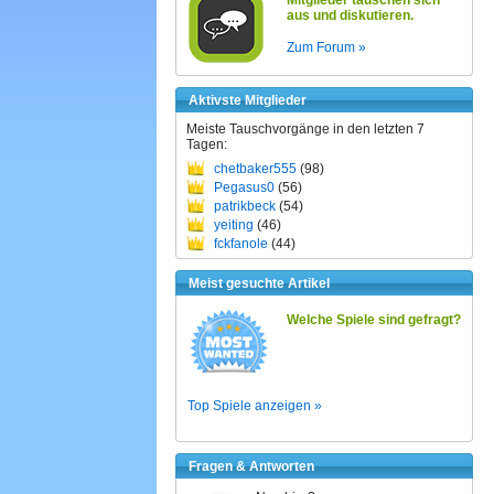
Mitglieder tauschen sich
aus und diskutieren.
Zum Forum »
Aktivste Mitglieder
Meiste Tauschvorgänge in den letzten 7
Tagen:
chetbaker555
(98)
Pegasus0
(56)
patrikbeck
(54)
yeiting
(46)
fckfanole
(44)
Meist gesuchte Artikel
Welche Spiele sind gefragt?
Top Spiele anzeigen »
Fragen & Antworten