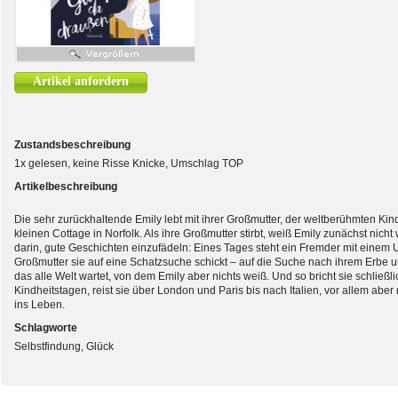
Artikel anfordern
Zustandsbeschreibung
1x gelesen, keine Risse Knicke, Umschlag TOP
Artikelbeschreibung
Die sehr zurückhaltende Emily lebt mit ihrer Großmutter, der weltberühmten Ki
kleinen Cottage in Norfolk. Als ihre Großmutter stirbt, weiß Emily zunächst nich
darin, gute Geschichten einzufädeln: Eines Tages steht ein Fremder mit einem U
Großmutter sie auf eine Schatzsuche schickt – auf die Suche nach ihrem Erbe 
das alle Welt wartet, von dem Emily aber nichts weiß. Und so bricht sie schließli
Kindheitstagen, reist sie über London und Paris bis nach Italien, vor allem ab
ins Leben.
Schlagworte
Selbstfindung, Glück