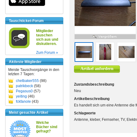
Tauschticket-Forum
Mitglieder
tauschen
sich aus und
diskutieren.
Zum Forum »
Aktivste Mitglieder
Artikel anfordern
Meiste Tauschvorgänge in den
letzten 7 Tagen:
chetbaker555
(98)
Zustandsbeschreibung
patrikbeck
(58)
Neu
Pegasus0
(57)
yeiting
(46)
Artikelbeschreibung
fckfanole
(43)
Es handelt sich um eine Antenne die 
Meist gesuchte Artikel
Schlagworte
Antenne, kleber, Fernseher, TV, Elekt
Welche
Bücher sind
gefragt?