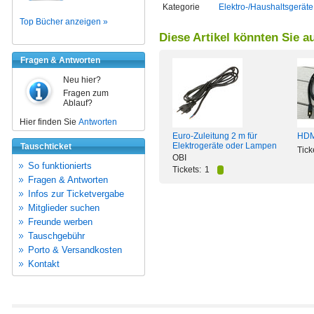
Kategorie
Elektro-/Haushaltsgeräte
Top Bücher anzeigen »
Diese Artikel könnten Sie a
Fragen & Antworten
Neu hier?
Fragen zum
Ablauf?
Hier finden Sie
Antworten
Euro-Zuleitung 2 m für
HDM
Elektrogeräte oder Lampen
Tauschticket
Tick
OBI
So funktionierts
Tickets:
1
Fragen & Antworten
Infos zur Ticketvergabe
Mitglieder suchen
Freunde werben
Tauschgebühr
Porto & Versandkosten
Kontakt